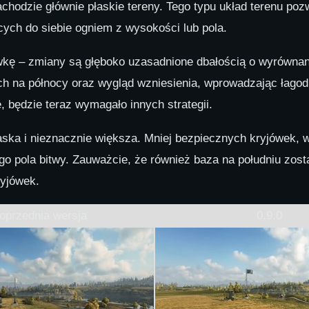
chodzie głównie płaskie tereny. Tego typu układ terenu poz
ych do siebie ogniem z wysokości lub pola.
kę – zmiany są głęboko uzasadnione dbałością o wyrównan
ch na północy oraz wygląd wzniesienia, wprowadzając łagod
e, będzie teraz wymagało innych strategii.
łaska i nieznacznie większa. Mniej bezpiecznych kryjówek,
o pola bitwy. Zauważcie, że również baza na południu został
yjówek.
oprzednia wersja
0.9.0