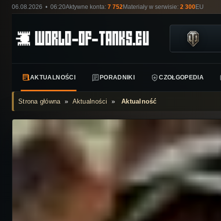
06.08.2026 • 06:20
Aktywne konta:
7 752
Materiały w serwisie:
2 300
EU
AKTUALNOŚCI
PORADNIKI
CZOŁGOPEDIA
Strona główna
»
Aktualności
»
Aktualność