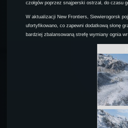
czołgów poprzez snajperski ostrzał, do czasu 
W aktualizacji New Frontiers, Siewierogorsk po
ufortyfikowano, co zapewni dodatkową słonę gr
bardziej zbalansowaną strefę wymiany ognia wr
p