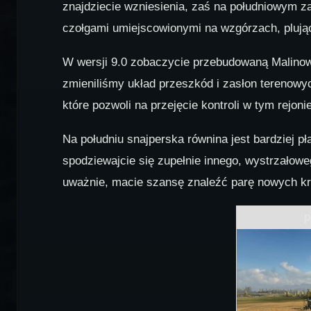
znajdziecie wzniesienia, zaś na południowym za
czołgami umiejscowionymi na wzgórzach, plując
W wersji 9.0 zobaczycie przebudowaną Malinow
zmieniliśmy układ przeszkód i zasłon terenowy
które pozwoli na przejęcie kontroli w tym rejoni
Na południu snajperska równina jest bardziej p
spodziewajcie się zupełnie innego, wystrzałoweg
uważnie, macie szansę znaleźć parę nowych kr
p