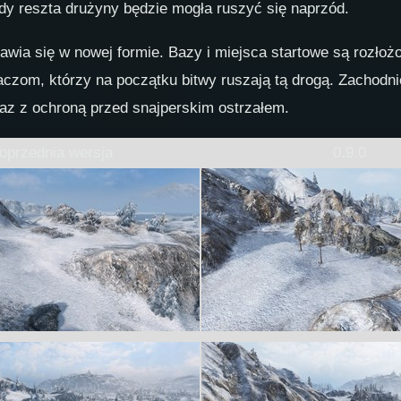
gdy reszta drużyny będzie mogła ruszyć się naprzód.
jawia się w nowej formie. Bazy i miejsca startowe są rozłoż
aczom, którzy na początku bitwy ruszają tą drogą. Zachodn
az z ochroną przed snajperskim ostrzałem.
oprzednia wersja
0.9.0