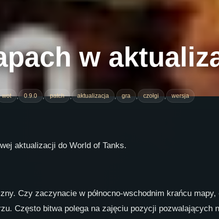
pach w aktualizac
,
,
,
,
,
,
wot
0.9.0
patch
aktualizacja
gra
czołgi
wersja
ej aktualizacji do World of Tanks.
eczny. Czy zaczynacie w północno-wschodnim krańcu mapy, 
u. Często bitwa polega na zajęciu pozycji pozwalających n