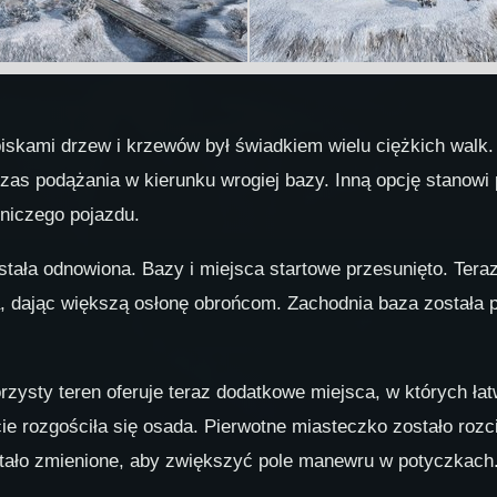
skami drzew i krzewów był świadkiem wielu ciężkich walk. 
as podążania w kierunku wrogiej bazy. Inną opcję stanowi p
zniczego pojazdu.
stała odnowiona. Bazy i miejsca startowe przesunięto. Tera
a, dając większą osłonę obrońcom. Zachodnia baza została pr
rzysty teren oferuje teraz dodatkowe miejsca, w których ł
ie rozgościła się osada. Pierwotne miasteczko zostało rozc
stało zmienione, aby zwiększyć pole manewru w potyczkach