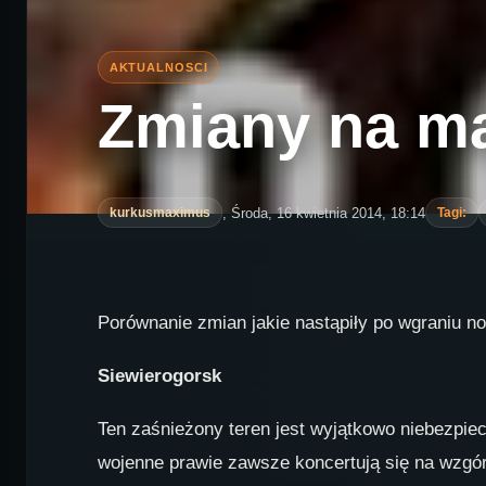
Zmiany na ma
, Środa, 16 kwietnia 2014, 18:14
kurkusmaximus
Tagi:
Porównanie zmian jakie nastąpiły po wgraniu now
Siewierogorsk
Ten zaśnieżony teren jest wyjątkowo niebezpi
wojenne prawie zawsze koncertują się na wzgórz