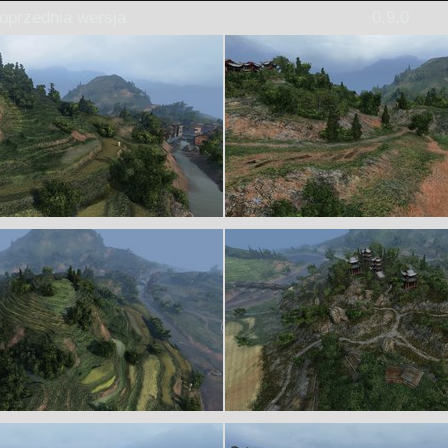
oprzednia wersja
0.9.0