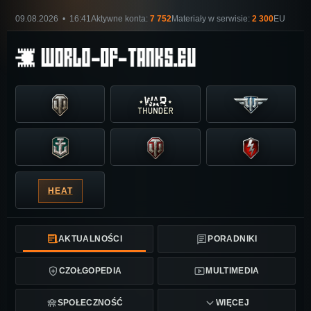
09.08.2026 • 16:41
Aktywne konta:
7 752
Materiały w serwisie:
2 300
EU
HEAT
AKTUALNOŚCI
PORADNIKI
CZOŁGOPEDIA
MULTIMEDIA
SPOŁECZNOŚĆ
WIĘCEJ