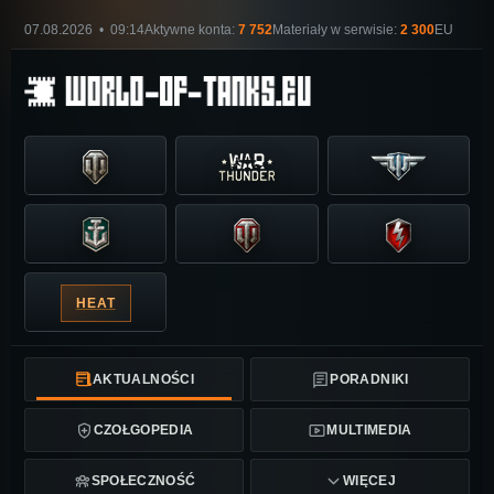
07.08.2026 • 09:14
Aktywne konta:
7 752
Materiały w serwisie:
2 300
EU
HEAT
AKTUALNOŚCI
PORADNIKI
CZOŁGOPEDIA
MULTIMEDIA
SPOŁECZNOŚĆ
WIĘCEJ