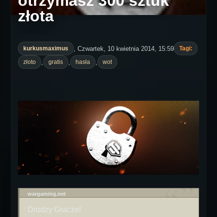
otrzymasz 300 sztuk
złota
, Czwartek, 10 kwietnia 2014, 15:59
kurkusmaximus
Tagi:
,
,
,
złoto
gratis
hasła
wot
wargaming.net
Drodzy Gracze!