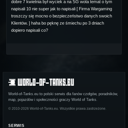
dobre 7 kwietnia był wyciek a na SG wota temat o tym
napisali 10 nie super jak to napisali [ Firma Wargaming
troszczy się mocno o bezpieczeństwo danych swoich
Klientów. ] haha bo pęknę ze śmiechu po 3 dniach
dopiero napisali co?
World-of-Tanks.eu to polski serwis dla fanów czołgów, poradników,
map, pojazdów i społeczności graczy World of Tanks.
© 2010-2026 World-of-Tanks.eu. Wszystkie prawa zastrzeżone.
SERWIS