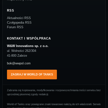
RSS
Aktualności RSS
Czołgopedia RSS
Forum RSS
KONTAKT I WSPÓŁPRACA
W&W Innovations sp. z o.o.
ul. Wolności 262/304
41-800 Zabrze
bok@wwpol.com
ZAGRAJ W WORLD OF TANKS
Zabrania się kopiowania, modyfikowania i rozpowszechniania treści serwisu bez
uprzedniej pisemnej zgody redakcji.
World of Tanks oraz powiązane znaki towarowe należą do ich właścicieli. Serwis