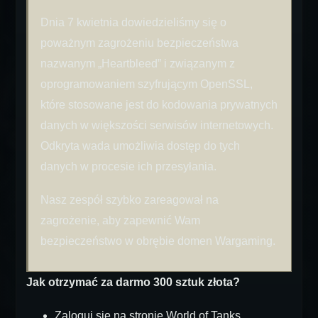
Dnia 7 kwietnia dowiedzieliśmy się o
poważnym zagrożeniu bezpieczeństwa
nazwanym „Heartbleed” i związanym z
oprogramowaniem szyfrującym OpenSSL,
które stosowane jest do kodowania prywatnych
danych w większości serwisów internetowych.
Odkryta wada umożliwia dostęp do tych
danych w procesie ich przesyłania.
Nasz zespół szybko zareagował na
zagrożenie, aby zapewnić Wam
bezpieczeństwo w obrębie domen Wargaming.
Jak otrzymać za darmo 300 sztuk złota?
Zaloguj się na stronie World of Tanks