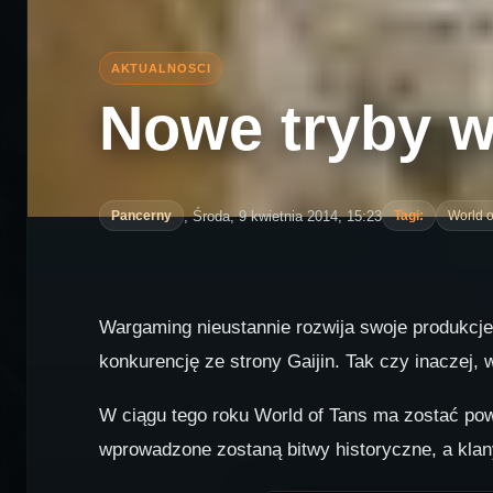
Nowe tryby w
, Środa, 9 kwietnia 2014, 15:23
Pancerny
Tagi:
World o
Wargaming nieustannie rozwija swoje produkcje
konkurencję ze strony Gaijin. Tak czy inaczej,
W ciągu tego roku World of Tans ma zostać pow
wprowadzone zostaną bitwy historyczne, a klan