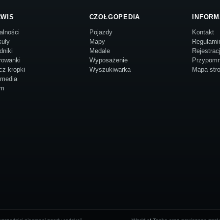
RWIS
CZOŁGOPEDIA
INFORM
alności
Pojazdy
Kontakt
kuły
Mapy
Regulami
dniki
Medale
Rejestrac
rowanki
Wyposażenie
Przypomn
cz kropki
Wyszukiwarka
Mapa str
imedia
um