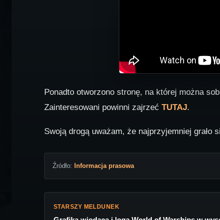
Ponadto otworzono stronę, na której można sobi
Zainteresowani powinni zajrzeć
TUTAJ
.
Swoją drogą uważam, że najprzyjemniej grało si
Źródło:
Informacja prasowa
STARSZY MELDUNEK
Grafika wiodąca i loga World of Warships w wyso