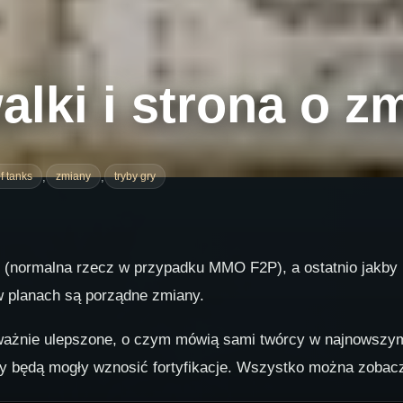
alki i strona o z
,
,
f tanks
zmiany
tryby gry
 (normalna rzecz w przypadku MMO F2P), a ostatnio jakby 
 w planach są porządne zmiany.
ażnie ulepszone, o czym mówią sami twórcy w najnowszym p
y będą mogły wznosić fortyfikacje. Wszystko można zobacz