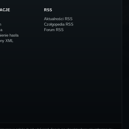
ACJE
RSS
Aktualności RSS
n
Czołgopedia RSS
ja
Forum RSS
ienie hasła
ony XML