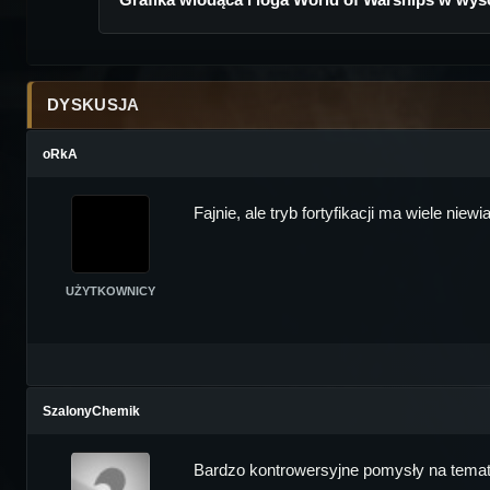
DYSKUSJA
oRkA
Fajnie, ale tryb fortyfikacji ma wiele nie
UŻYTKOWNICY
SzalonyChemik
Bardzo kontrowersyjne pomysły na temat 