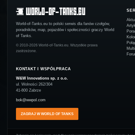
SE
Aktu
World-of-Tanks.eu to polski serwis dla fanów czołgów,
Arty
poradników, map, pojazdów i społeczności graczy World
Pora
of Tanks.
Kolo
Połą
© 2010-2026 World-of-Tanks.eu. Wszystkie prawa
Mult
zastrzeżone.
For
KONTAKT I WSPÓŁPRACA
W&W Innovations sp. z o.o.
ul. Wolności 262/304
41-800 Zabrze
bok@wwpol.com
ZAGRAJ W WORLD OF TANKS