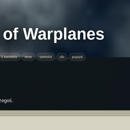
 of Warplanes
,
,
,
,
1 kwietnia
wow
samolot
ufo
pojazd
zegoś.