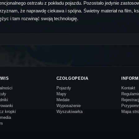
ncjonalnego ostrzału z pokładu pojazdu. Pozostało jedynie zastosow
rzyznam, że naprawdę ciekawa i spójna. Świetny materiał na film, ksią
siężyc i tam rozwinąć swoją technologię.
RWIS
CZOŁGOPEDIA
INFORM
alności
Pojazdy
Kontakt
kuły
Mapy
Regulami
dniki
Medale
Rejestrac
rowanki
Wyposażenie
Przypomn
cz kropki
Wyszukiwarka
Mapa str
imedia
um