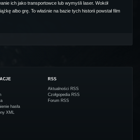
anie ich jako transportowce lub wymyśli laser. Wokół
żkę albo grę. To właśnie na bazie tych historii powstał film
ACJE
RSS
Aktualności RSS
n
Czołgopedia RSS
ja
Forum RSS
ienie hasła
ony XML