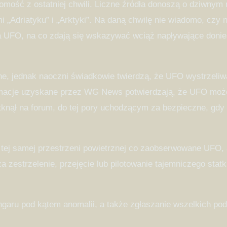
mość z ostatniej chwili. Liczne źródła donoszą o dziwnym 
 „Adriatyku” i „Arktyki”. Na daną chwilę nie wiadomo, cz
a UFO, na co zdają się wskazywać wciąż napływające donies
ane, jednak naoczni świadkowie twierdzą, że UFO wystrzeliwa
ormacje uzyskane przez WG News potwierdzają, że UFO moż
knął na forum, do tej pory uchodzącym za bezpieczne, gdy b
 tej samej przestrzeni powietrznej co zaobserwowane UFO, a
za zestrzelenie, przejęcie lub pilotowanie tajemniczego st
ngaru pod kątem anomalii, a także zgłaszanie wszelkich p