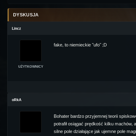
DYSKUSJA
Lincz
fake, to niemieckie "ufo" ;D
UŻYTKOWNICY
oRkA
Bohater bardzo przyjemnej teorii spisko
potrafił osiągać prędkość kilku machów, 
silne pole działające jak ujemne pole mag