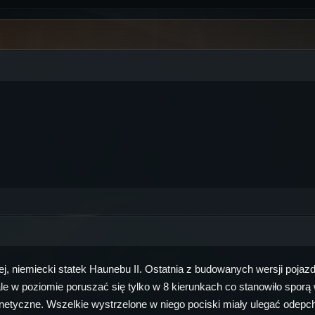
wej, niemiecki statek Haunebu II. Ostatnia z budowanych wersji po
ale w poziomie poruszać się tylko w 8 kierunkach co stanowiło spor
netyczne. Wszelkie wystrzelone w niego pociski miały ulegać odepchn