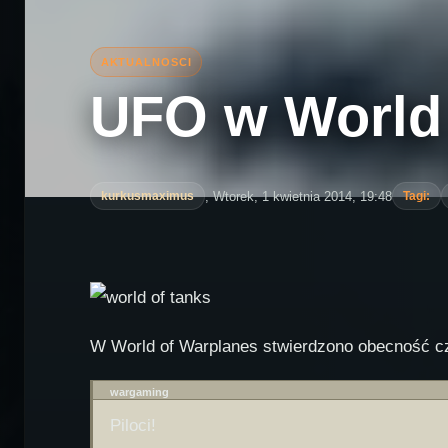
UFO w World
, Wtorek, 1 kwietnia 2014, 19:48
kurkusmaximus
Tagi:
W World of Warplanes stwierdzono obecność c
wargaming
Piloci!