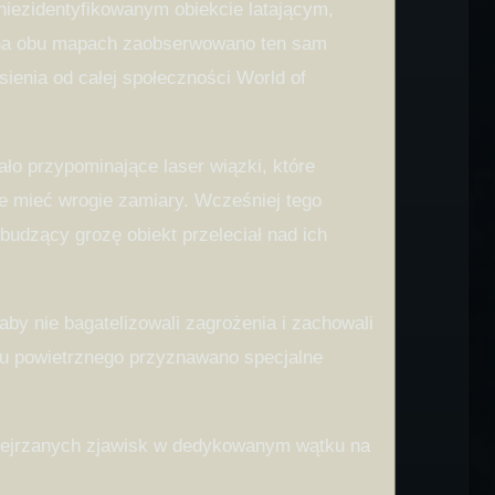
niezidentyfikowanym obiekcie latającym,
y na obu mapach zaobserwowano ten sam
ienia od całej społeczności World of
ło przypominające laser wiązki, które
e mieć wrogie zamiary. Wcześniej tego
udzący grozę obiekt przeleciał nad ich
by nie bagatelizowali zagrożenia i zachowali
atku powietrznego przyznawano specjalne
odejrzanych zjawisk w dedykowanym wątku na