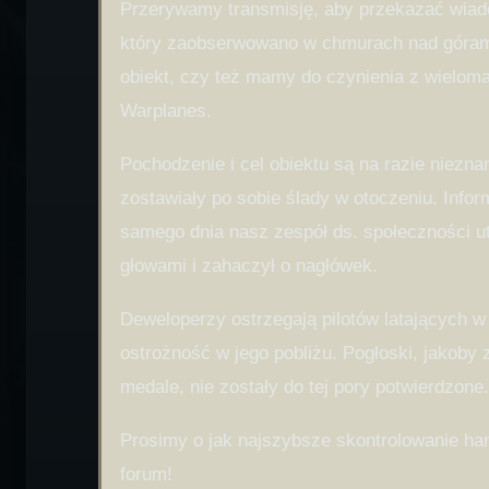
Przerywamy transmisję, aby przekazać wiado
który zaobserwowano w chmurach nad górami
obiekt, czy też mamy do czynienia z wielom
Warplanes.
Pochodzenie i cel obiektu są na razie niezn
zostawiały po sobie ślady w otoczeniu. Inf
samego dnia nasz zespół ds. społeczności ut
głowami i zahaczył o nagłówek.
Deweloperzy ostrzegają pilotów latających w
ostrożność w jego pobliżu. Pogłoski, jakoby 
medale, nie zostały do tej pory potwierdzone.
Prosimy o jak najszybsze skontrolowanie ha
forum!