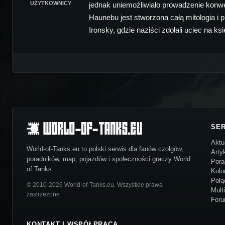
UŻYTKOWNICY
jednak uniemożliwiało prowadzenie konwe
Haunebu jest stworzona całą mitologia i p
Ironsky, gdzie naziści zdołali uciec na k
SE
Aktu
World-of-Tanks.eu to polski serwis dla fanów czołgów,
Arty
poradników, map, pojazdów i społeczności graczy World
Pora
of Tanks.
Kolo
Połą
© 2010-2026 World-of-Tanks.eu. Wszystkie prawa
Mult
zastrzeżone.
For
KONTAKT I WSPÓŁPRACA