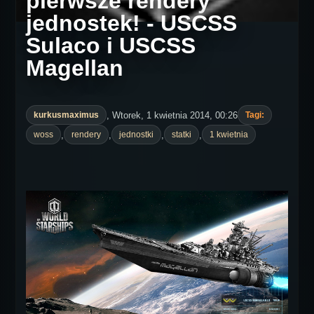
pierwsze rendery
jednostek! - USCSS
Sulaco i USCSS
Magellan
, Wtorek, 1 kwietnia 2014, 00:26
kurkusmaximus
Tagi:
,
,
,
,
woss
rendery
jednostki
statki
1 kwietnia