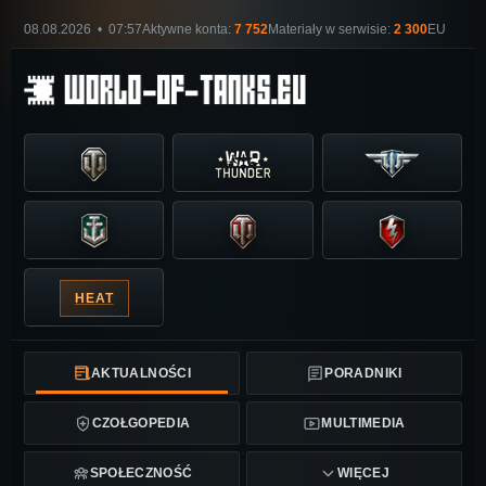
08.08.2026 • 07:57
Aktywne konta:
7 752
Materiały w serwisie:
2 300
EU
HEAT
AKTUALNOŚCI
PORADNIKI
CZOŁGOPEDIA
MULTIMEDIA
SPOŁECZNOŚĆ
WIĘCEJ