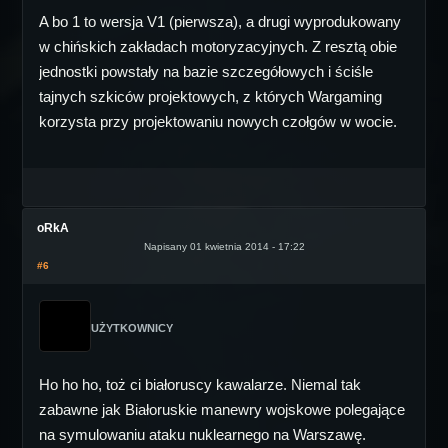
A bo 1 to wersja V1 (pierwsza), a drugi wyprodukowany
w chińskich zakładach motoryzacyjnych. Z resztą obie
jednostki powstały na bazie szczegółowych i ściśle
tajnych szkiców projektowych, z których Wargaming
korzysta przy projektowaniu nowych czołgów w wocie.
oRkA
Napisany 01 kwietnia 2014 - 17:22
#6
UŻYTKOWNICY
Ho ho ho, toż ci białoruscy kawalarze. Niemal tak
zabawne jak Białoruskie manewry wojskowe polegające
na symulowaniu ataku nuklearnego na Warszawę.