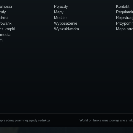
alności
Pojazdy
Kontakt
kuły
Mapy
Regulami
dniki
Medale
Rejestrac
rowanki
Wyposażenie
Przypomn
cz kropki
Wyszukiwarka
Mapa str
imedia
um
przedniej pisemnej zgody redakcji.
World of Tanks oraz powiązane znaki 