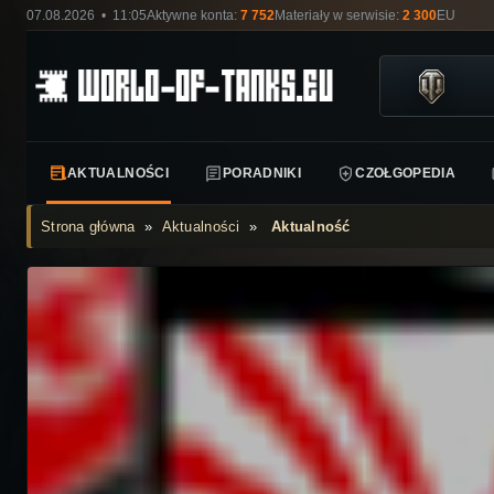
07.08.2026 • 11:05
Aktywne konta:
7 752
Materiały w serwisie:
2 300
EU
AKTUALNOŚCI
PORADNIKI
CZOŁGOPEDIA
Strona główna
»
Aktualności
»
Aktualność