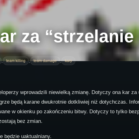
ar za “strzelani
,
,
,
team killing
team damage
kary
loperzy wprowadzili niewielką zmianę. Dotyczy ona kar za
 grze będą karane dwukrotnie dotkliwiej niż dotychczas. I
ane w okienku po zakończeniu bitwy. Dotyczy to tylko bezp
ostają bez zmian.
ie będzie uaktualniany.