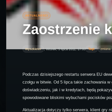
Zaostrzenie k
, Wtorek, 5 lipca 2011, 17:00
myszkieter
Tagi:
zmiana
Podczas dzisiejszego restartu serwera EU dewe
czołgu w bitwie. Od 5 lipca takie zachowania w
doświadczeniu, jak i w kredytach, będą pokazyw
spowodowane bliskimi wybuchami pocisków poz
Aktualizacja dotyczy tylko serwera, klient gry n