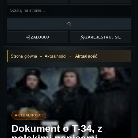
ZALOGUJ
ZAREJESTRUJ SIĘ
Strona główna
»
Aktualności
»
Aktualność
Dokument o T-34, z