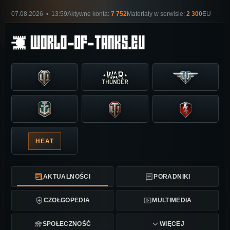
07.08.2026 • 13:59
Aktywne konta:
7 752
Materiały w serwisie:
2 300
EU
HEAT
AKTUALNOŚCI
PORADNIKI
CZOŁGOPEDIA
MULTIMEDIA
SPOŁECZNOŚĆ
WIĘCEJ