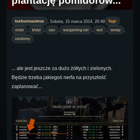
plantację pomidorów...
, Sobota, 15 marca 2014, 20:49
kurkusmaximus
Tagi:
,
,
,
,
,
,
victor
kislyi
ceo
wargaming.net
wot
wowp
randomy
... ale jest jeszcze za dużo żółtych i zielonych.
Będzie trzeba jakiegoś nerfa na przyszłość
zaplanować...