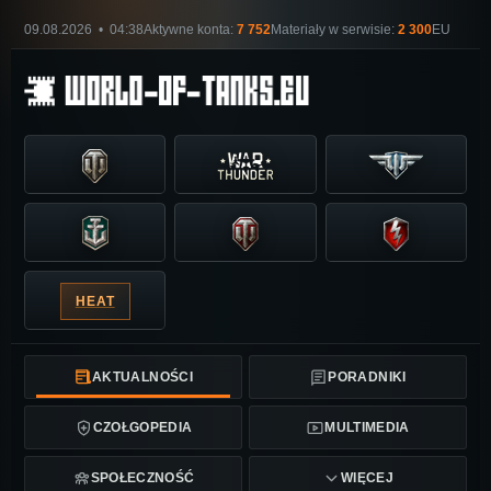
09.08.2026 • 04:38
Aktywne konta:
7 752
Materiały w serwisie:
2 300
EU
HEAT
AKTUALNOŚCI
PORADNIKI
CZOŁGOPEDIA
MULTIMEDIA
SPOŁECZNOŚĆ
WIĘCEJ