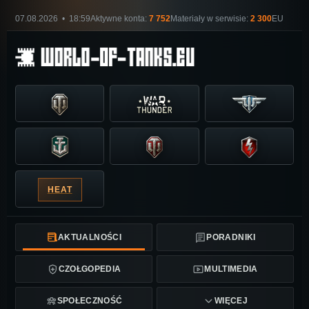
07.08.2026 • 18:59
Aktywne konta:
7 752
Materiały w serwisie:
2 300
EU
HEAT
AKTUALNOŚCI
PORADNIKI
CZOŁGOPEDIA
MULTIMEDIA
SPOŁECZNOŚĆ
WIĘCEJ