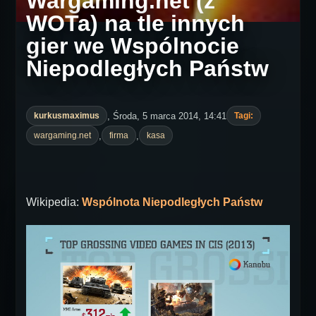
Wargaming.net (z
WOTa) na tle innych
gier we Wspólnocie
Niepodległych Państw
, Środa, 5 marca 2014, 14:41
kurkusmaximus
Tagi:
,
,
wargaming.net
firma
kasa
Wikipedia:
Wspólnota Niepodległych Państw