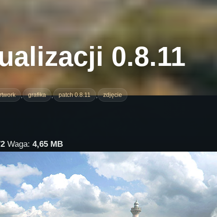
alizacji 0.8.11
,
,
,
rtwork
grafika
patch 0.8.11
zdjęcie
72
Waga:
4,65 MB