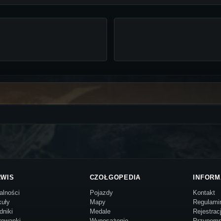
RWIS
CZOŁGOPEDIA
INFORM
alności
Pojazdy
Kontakt
kuły
Mapy
Regulami
dniki
Medale
Rejestrac
rowanki
Wyposażenie
Przypomn