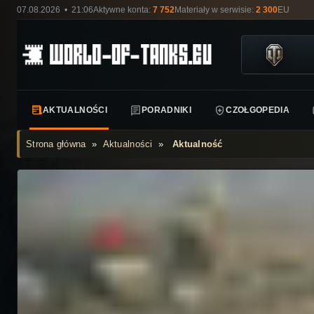
07.08.2026 • 21:06
Aktywne konta:
7 752
Materiały w serwisie:
2 300
EU
AKTUALNOŚCI
PORADNIKI
CZOŁGOPEDIA
Strona główna
»
Aktualności
»
Aktualność