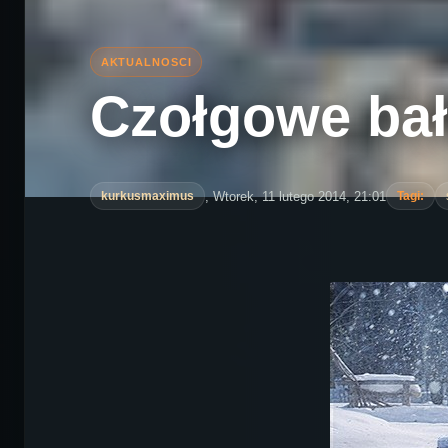
Czołgowe ba
, Wtorek, 11 lutego 2014, 21:01
kurkusmaximus
Tagi: