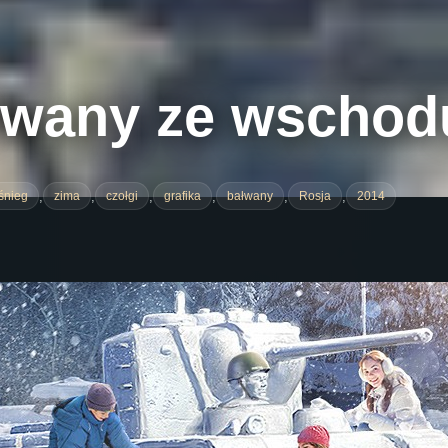
łwany ze wschod
,
,
,
,
,
,
śnieg
zima
czołgi
grafika
bałwany
Rosja
2014