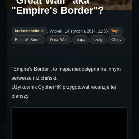
"Great Wall" aka
"Empire's Border"?
, Wtorek, 14 stycznia 2014, 11:38
kurkusmaximus
Tagi:
,
,
,
,
Empire's Border
Great Wall
mapa
czołgi
Chiny
"Empire's Border", to mapa niedostępna na innym
serwerze niż chiński.
Użytkownik CypherHK przygotował recenzję tej
planszy.