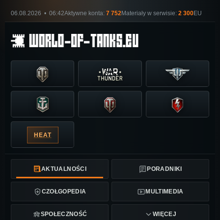
06.08.2026 • 06:42
Aktywne konta:
7 752
Materiały w serwisie:
2 300
EU
HEAT
AKTUALNOŚCI
PORADNIKI
CZOŁGOPEDIA
MULTIMEDIA
SPOŁECZNOŚĆ
WIĘCEJ