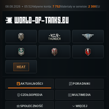
08.08.2026 • 05:52
Aktywne konta:
7 752
Materiały w serwisie:
2 300
EU
HEAT
AKTUALNOŚCI
PORADNIKI
CZOŁGOPEDIA
MULTIMEDIA
SPOŁECZNOŚĆ
WIĘCEJ