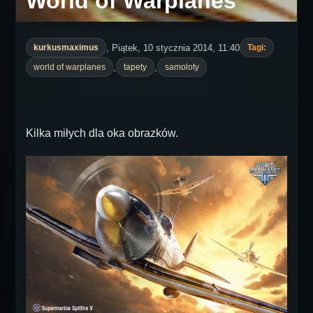
World of Warplanes
, Piątek, 10 stycznia 2014, 11:40
kurkusmaximus
Tagi:
,
,
world of warplanes
tapety
samoloty
Kilka miłych dla oka obrazków.