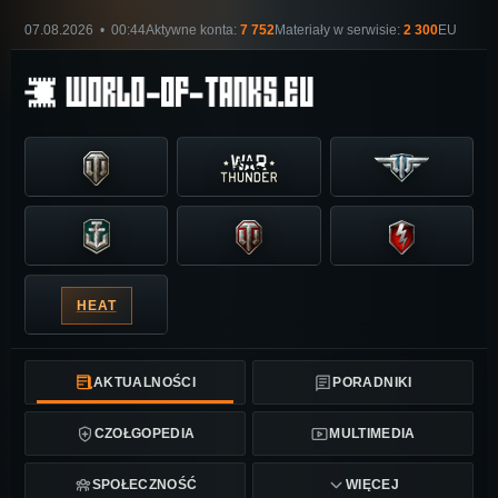
07.08.2026 • 00:44
Aktywne konta:
7 752
Materiały w serwisie:
2 300
EU
HEAT
AKTUALNOŚCI
PORADNIKI
CZOŁGOPEDIA
MULTIMEDIA
SPOŁECZNOŚĆ
WIĘCEJ