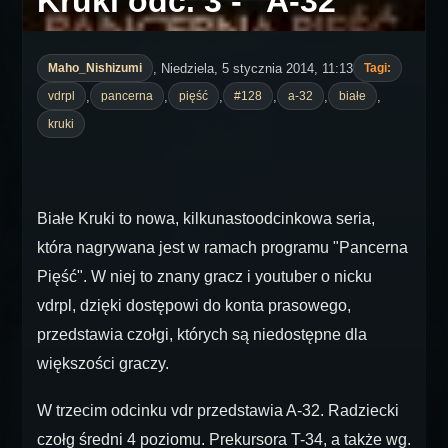
Kruki odc. 3 - "A-32"
, Niedziela, 5 stycznia 2014, 11:13
Maho_Nishizumi
Tagi:
,
,
,
,
,
,
vdrpl
pancerna
pięść
#128
a-32
białe
kruki
Białe Kruki to nowa, kilkunastoodcinkowa seria,
która nagrywana jest w ramach programu "Pancerna
Pięść". W niej to znany gracz i youtuber o nicku
vdrpl, dzięki dostępowi do konta prasowego,
przedstawia czołgi, których są niedostępne dla
większości graczy.
W trzecim odcinku vdr przedstawia A-32. Radziecki
czołg średni 4 poziomu. Prekursora T-34, a także wg.