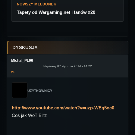
NOWSZY MELDUNEK
Tapety od Wargaming.net i fanów #20
DYSKUSJA
MIchal_PL96
Napisany 07 stycznia 2014 - 14:22
#1
UŻYTKOWNICY
http://www.youtube.com/watch?v=uzp-WEq5oc0
Coś jak WoT Blitz