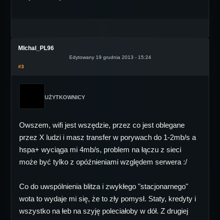
MIchal_PL96
Edytowany 19 grudnia 2013 - 15:24
#3
UŻYTKOWNICY
Owszem, wifi jest wszędzie, przez co jest oblegane
przez X ludzi i masz transfer w porywach do 1-2mb/s a
hspa+ wyciąga mi 4mb/s, problem na łączu z sieci
może być tylko z opóźnieniami względem serwera :/
Co do uwspólnienia blitza i zwykłego "stacjonarnego"
wota to wydaje mi się, że to zły pomysł. Staty, kredyty i
wszystko na łeb na szyję poleciałoby w dół. Z drugiej