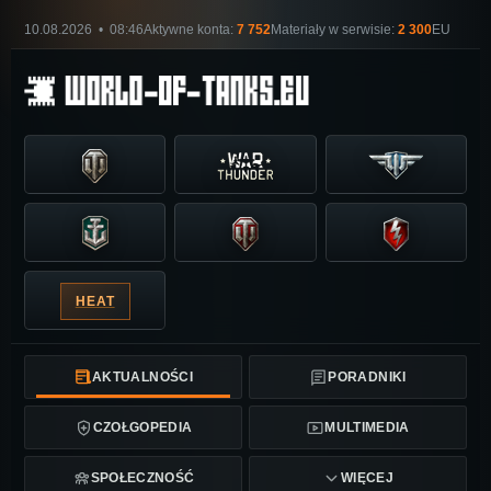
10.08.2026 • 08:46
Aktywne konta:
7 752
Materiały w serwisie:
2 300
EU
HEAT
AKTUALNOŚCI
PORADNIKI
CZOŁGOPEDIA
MULTIMEDIA
SPOŁECZNOŚĆ
WIĘCEJ