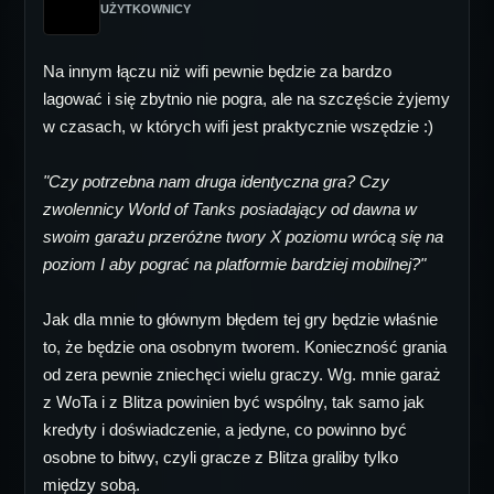
UŻYTKOWNICY
Na innym łączu niż wifi pewnie będzie za bardzo
lagować i się zbytnio nie pogra, ale na szczęście żyjemy
w czasach, w których wifi jest praktycznie wszędzie :)
"Czy potrzebna nam druga identyczna gra? Czy
zwolennicy World of Tanks posiadający od dawna w
swoim garażu przeróżne twory X poziomu wrócą się na
poziom I aby pograć na platformie bardziej mobilnej?"
Jak dla mnie to głównym błędem tej gry będzie właśnie
to, że będzie ona osobnym tworem. Konieczność grania
od zera pewnie zniechęci wielu graczy. Wg. mnie garaż
z WoTa i z Blitza powinien być wspólny, tak samo jak
kredyty i doświadczenie, a jedyne, co powinno być
osobne to bitwy, czyli gracze z Blitza graliby tylko
między sobą.