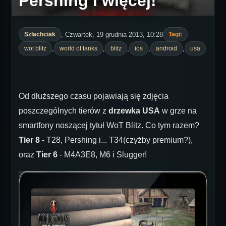
Pershing i więcej!
, Czwartek, 19 grudnia 2013, 10:28
Szlachciak
Tagi:
,
,
,
,
,
wot blitz
world of tanks
blitz
ios
android
usa
Od dłuższego czasu pojawiają się zdjęcia
poszczególnych tierów z
drzewka USA
w grze na
smartfony noszącej tytuł WoT Blitz. Co tym razem?
Tier 8
- T28, Pershing i... T34(czyżby premium?),
oraz
Tier 6
- M4A3E8, M6 i Slugger!