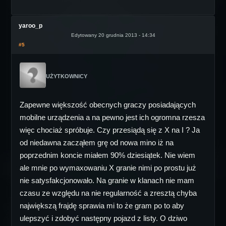
yaroo_p
Edytowany 20 grudnia 2013 - 14:34
#5
UŻYTKOWNICY
Zapewne większość obecnych graczy posiadających
mobilne urządzenia a na pewno jest ich ogromna rzesza
więc chociaż spróbuje. Czy przesiądą się z X na I ? Ja
od niedawna zacząłem grę od nowa mino iż na
poprzednim koncie miałem 90% dziesiątek. Nie wiem
ale mnie po wymaxowaniu X granie nimi po prostu już
nie satysfakcjonowało. Na granie w klanach nie mam
czasu ze względu na nie regularność a zresztą chyba
największą frajdę sprawia mi to że gram po to aby
ulepszyć i zdobyć następny pojazd z listy. O dziwo