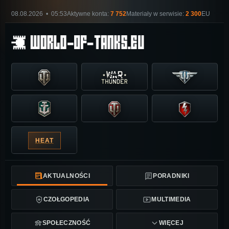
08.08.2026 • 05:53
Aktywne konta:
7 752
Materiały w serwisie:
2 300
EU
HEAT
AKTUALNOŚCI
PORADNIKI
CZOŁGOPEDIA
MULTIMEDIA
SPOŁECZNOŚĆ
WIĘCEJ