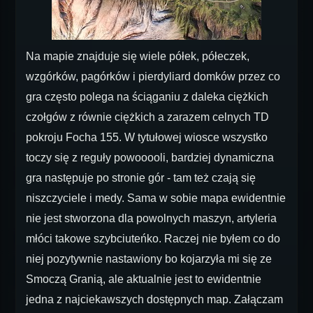
Na mapie znajduje się wiele półek, półeczek,
wzgórków, pagórków i pierdyliard domków przez co
gra często polega na ściąganiu z daleka ciężkich
czołgów z równie ciężkich a zarazem celnych TD
pokroju Focha 155. W tytułowej wiosce wszystko
toczy się z reguły powooooli, bardziej dynamiczna
gra następuje po stronie gór - tam też czają się
niszczyciele i medy. Sama w sobie mapa ewidentnie
nie jest stworzona dla powolnych maszyn, artyleria
młóci takowe szybciuteńko. Raczej nie byłem co do
niej pozytywnie nastawiony bo kojarzyła mi się ze
Smoczą Granią, ale aktualnie jest to ewidentnie
jedna z najciekawszych dostępnych map. Załączam