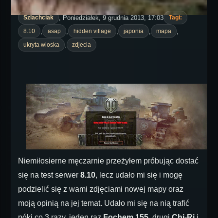
, Poniedziałek, 9 grudnia 2013, 17:03
Szlachciak
Tagi:
,
,
,
,
,
8.10
asap
hidden village
japonia
mapa
,
ukryta wioska
zdjecia
Niemiłosierne męczarnie przeżyłem próbując dostać
się na test serwer
8.10
, lecz udało mi się i mogę
podzielić się z wami zdjęciami nowej mapy oraz
moją opinią na jej temat. Udało mi się na nią trafić
póki co 3 razy, jeden raz
Fochem 155,
drugi
Chi-Ri
i