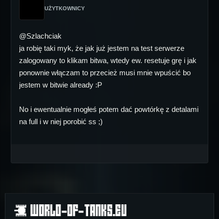
UŻYTKOWNICY
@Szlachciak
ja robię taki myk, że jak już jestem na test serwerze
zalogowany to klikam bitwa, wtedy ew. resetuje grę i jak
ponownie włączam to przecież musi mnie wpuścić bo
jestem w bitwie already :P
No i ewentualnie mogłeś potem dać powtórkę z detalami
na full i w niej porobić ss ;)