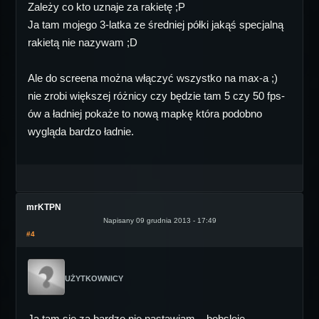
Zależy co kto uznaje za rakietę ;P
Ja tam mojego 3-latka ze średniej półki jakąś specjalną
rakietą nie nazywam ;D
Ale do screena można włączyć wszystko na max-a ;)
nie zrobi większej różnicy czy będzie tam 5 czy 50 fps-
ów a ładniej pokaże to nową mapkę która podobno
wygląda bardzo ładnie.
mrKTPN
Napisany 09 grudnia 2013 - 17:49
#4
UŻYTKOWNICY
Ja tam sie za bardzo nie nastawiam... bobsleje...