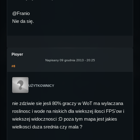
@Franio
Nie da się.
Pioyer
Napisany 09 grudnia 2013 - 20:25
#8
UŻYTKOWNICY
nie zdziwie sie jesli 80% graczy w WoT ma wylaczana
roslinosc i wode na niskich dla wiekszej ilosci FPS'ow i
wiekszej widocznosci :D poza tym mapa jest jakies
wielkosci duza srednia czy mala ?