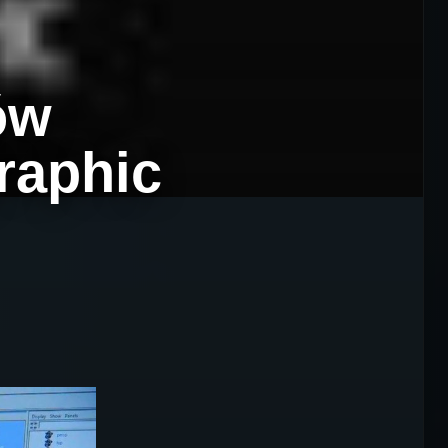
ów
raphic