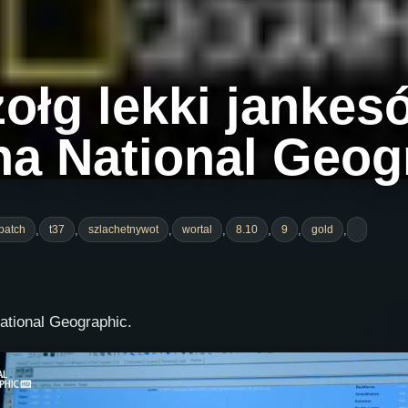
zołg lekki jankes
na National Geog
,
,
,
,
,
,
,
patch
t37
szlachetnywot
wortal
8.10
9
gold
ational Geographic.