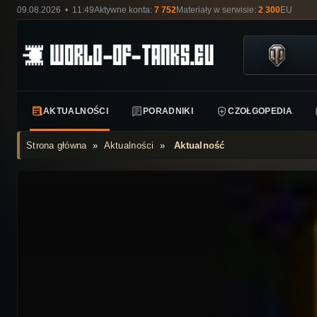
09.08.2026 • 11:49
Aktywne konta:
7 752
Materiały w serwisie:
2 300
EU
AKTUALNOŚCI
PORADNIKI
CZOŁGOPEDIA
Strona główna
»
Aktualności
»
Aktualność