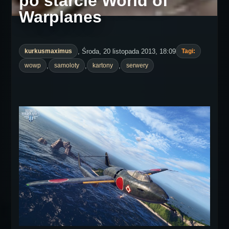
po starcie World of
Warplanes
, Środa, 20 listopada 2013, 18:09
kurkusmaximus
Tagi:
,
,
,
wowp
samoloty
kartony
serwery