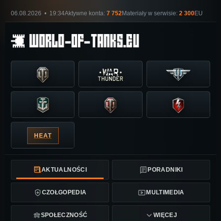
06.08.2026 • 19:34
Aktywne konta:
7 752
Materiały w serwisie:
2 300
EU
HEAT
AKTUALNOŚCI
PORADNIKI
CZOŁGOPEDIA
MULTIMEDIA
SPOŁECZNOŚĆ
WIĘCEJ