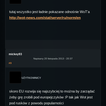
tutaj wszystko jest ładnie pokazane odnośnie WoT'a
http://wot-news.com/stat/server/ru/norm/en
mickey93
Napisany 20 listopada 2013 - 20:37
#3
UŻYTKOWNICY
skoro EU rozwija się najszybciej to można by zarządać
żeby grę zrobili pod europejczyków :P tak jak Wot jest
pod rusków z powodu popularności