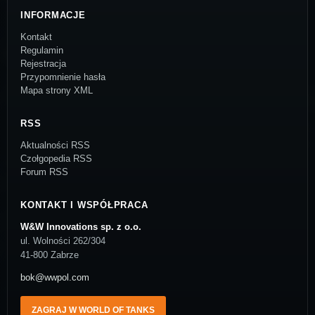
INFORMACJE
Kontakt
Regulamin
Rejestracja
Przypomnienie hasła
Mapa strony XML
RSS
Aktualności RSS
Czołgopedia RSS
Forum RSS
KONTAKT I WSPÓŁPRACA
W&W Innovations sp. z o.o.
ul. Wolności 262/304
41-800 Zabrze
bok@wwpol.com
ZAGRAJ W WORLD OF TANKS