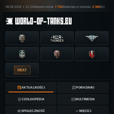
08.08.2026 • 21:10
Aktywne konta:
7 752
Materiały w serwisie:
2 300
EU
HEAT
AKTUALNOŚCI
PORADNIKI
CZOŁGOPEDIA
MULTIMEDIA
SPOŁECZNOŚĆ
WIĘCEJ