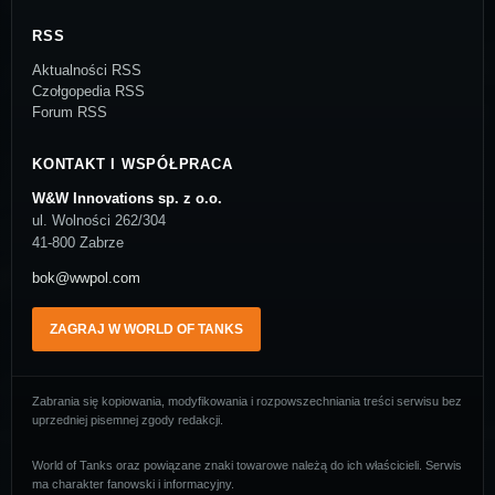
RSS
Aktualności RSS
Czołgopedia RSS
Forum RSS
KONTAKT I WSPÓŁPRACA
W&W Innovations sp. z o.o.
ul. Wolności 262/304
41-800 Zabrze
bok@wwpol.com
ZAGRAJ W WORLD OF TANKS
Zabrania się kopiowania, modyfikowania i rozpowszechniania treści serwisu bez
uprzedniej pisemnej zgody redakcji.
World of Tanks oraz powiązane znaki towarowe należą do ich właścicieli. Serwis
ma charakter fanowski i informacyjny.