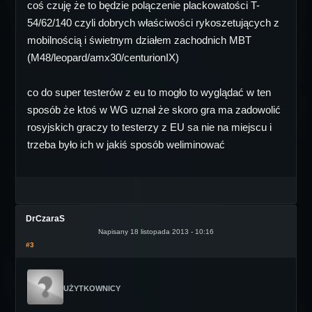
coś czuję że to będzie polączenie plackowatości T-
54/62/140 czyli dobrych właściwości rykoszetujących z
mobilnością i świetnym działem zachodnich MBT
(M48/leopard/amx30/centurionIX)
co do super testerów z eu to mogło to wyglądać w ten
sposób że ktoś w WG uznał że skoro gra ma zadowolić
rosyjskich graczy to testerzy z EU sa nie na miejscu i
trzeba było ich w jakiś sposób weliminować
DrCzaraS
Napisany 18 listopada 2013 - 10:16
#3
UŻYTKOWNICY