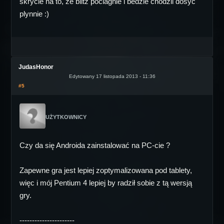
skrycie na to, ze blitz pociagnie i bedzie chodzil dosyc
plynnie :)
JudasHonor
Edytowany 17 listopada 2013 - 11:36
#5
UŻYTKOWNICY
Czy da się Androida zainstalować na PC-cie ?
Zapewne gra jest lepiej zoptymalizowana pod tablety,
więc i mój Pentium 4 lepiej by radził sobie z tą wersją
gry.
----------------------