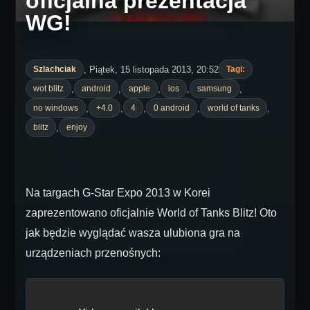
oficjalna prezentacja
WG!
, Piątek, 15 listopada 2013, 20:52
Szlachciak
Tagi:
,
,
,
,
,
wot blitz
android
apple
ios
samsung
,
,
,
,
,
no windows
+4.0
4
0 android
world of tanks
,
blitz
enjoy
Na targach G-Star Expo 2013 w Korei
zaprezentowano oficjalnie World of Tanks Blitz! Oto
jak będzie wyglądać wasza ulubiona gra na
urządzeniach przenośnych: