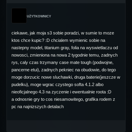
UŻYTKOWNICY
ciekawe, jak moja s3 sobie poradzi, w sumie to moze
ktos chce kupic? :D chcialem wymienic sobie na
nastepny model, titanium gray, folia na wyswietlaczu od
nowosci, zmieniona na nowa 2 tygodnie temu, zadnych
rys, caly czas trzymany case mate tough (podwojne,
pancerne etui), zadnych pekniec na obudowie, do tego
moge dorzucic nowe sluchawki, druga baterie(jeszcze w
pudelku), moge wgrac czystego softa 4.1.2 albo
nieoficjalnego 4.3 na zyczenie i ewentualnie roota :D
a odnosnie gry to cos niesamowitego, grafika rodem z
pc na najnizszych detalach