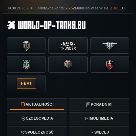
09.08.2026 • 13:34
Aktywne konta:
7 752
Materiały w serwisie:
2 300
EU
HEAT
AKTUALNOŚCI
PORADNIKI
CZOŁGOPEDIA
MULTIMEDIA
SPOŁECZNOŚĆ
WIĘCEJ