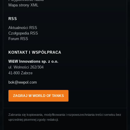
Mapa strony XML
RSS
Aktualności RSS
Czołgopedia RSS
Forum RSS
KONTAKT I WSPÓŁPRACA
W&W Innovations sp. z o.o.
ul. Wolności 262/304
41-800 Zabrze
bok@wwpol.com
ZAGRAJ W WORLD OF TANKS
Zabrania się kopiowania, modyfikowania i rozpowszechniania treści serwisu bez
uprzedniej pisemnej zgody redakcji.