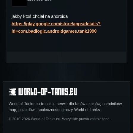
jakby ktoś chciał na androida
https://play.google.com/store/apps/details?
id=com.badlogic.androidgames.tank1990
World-of-Tanks.eu to polski serwis dla fanów czołgów, poradników,
map, pojazdów i społeczności graczy World of Tanks.
© 2010-2026 World-of-Tanks.eu. Wszystkie prawa zastrzeżone.