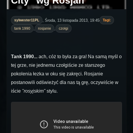
City" wg Rosjan
, Środa, 13 listopada 2013, 19:45
sylwester11PL
Tagi:
,
,
tank 1990
rosjanie
czołgi
Tank 1990...
ach, cóż to była za gra! Na samą myśl o
tej grze, nie jednemu czołgiście ze starszego
pokolenia łezka w oku się zakręci. Rosjanie
postanowili odświeżyć dla nas tą grę, oczywiście w
iście
"rosyjskim"
stylu.