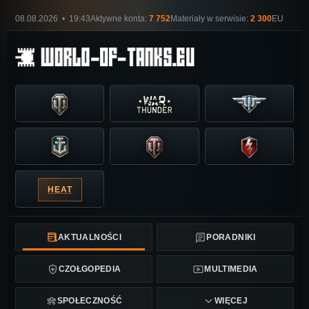
08.08.2026 • 19:43
Aktywne konta:
7 752
Materiały w serwisie:
2 300
EU
HEAT
AKTUALNOŚCI
PORADNIKI
CZOŁGOPEDIA
MULTIMEDIA
SPOŁECZNOŚĆ
WIĘCEJ