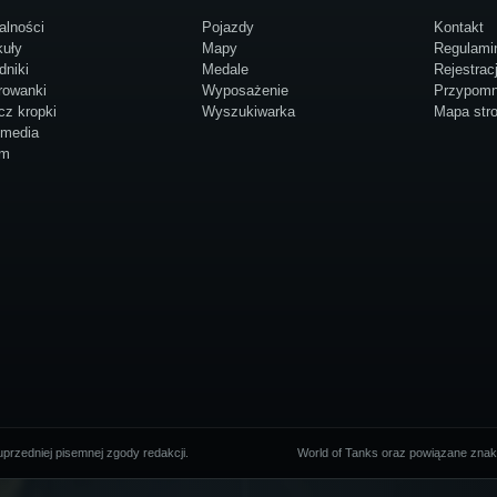
alności
Pojazdy
Kontakt
kuły
Mapy
Regulami
dniki
Medale
Rejestrac
rowanki
Wyposażenie
Przypomn
cz kropki
Wyszukiwarka
Mapa str
imedia
um
przedniej pisemnej zgody redakcji.
World of Tanks oraz powiązane znaki 