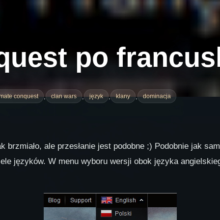
quest po francus
,
,
,
,
imate conquest
clan wars
język
klany
dominacja
ak brzmiało, ale przesłanie jest podobne ;) Podobnie jak sa
le języków. W menu wyboru wersji obok języka angielskiego,