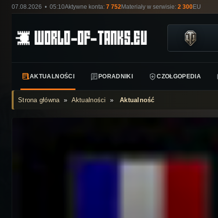
07.08.2026 • 05:10
Aktywne konta:
7 752
Materiały w serwisie:
2 300
EU
AKTUALNOŚCI
PORADNIKI
CZOŁGOPEDIA
Strona główna
»
Aktualności
»
Aktualność