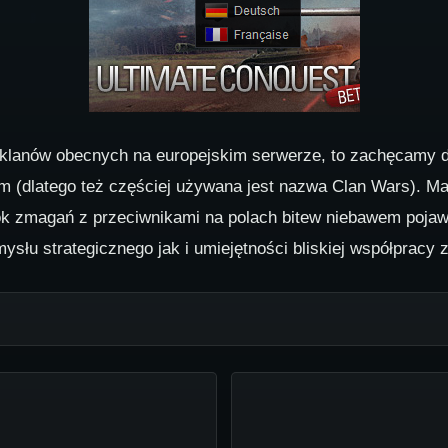
00 klanów obecnych na europejskim serwerze, to zachęcamy d
 (dlatego też częściej używana jest nazwa Clan Wars). Map
ok zmagań z przeciwnikami na polach bitew niebawem pojawi
u strategicznego jak i umiejętności bliskiej współpracy z