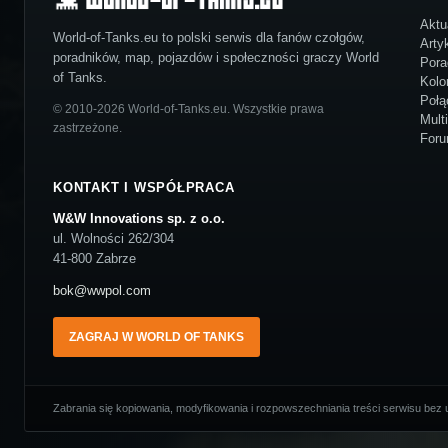
Aktu
World-of-Tanks.eu to polski serwis dla fanów czołgów,
Arty
poradników, map, pojazdów i społeczności graczy World
Pora
of Tanks.
Kolo
Połą
© 2010-2026 World-of-Tanks.eu. Wszystkie prawa
Mult
zastrzeżone.
For
KONTAKT I WSPÓŁPRACA
W&W Innovations sp. z o.o.
ul. Wolności 262/304
41-800 Zabrze
bok@wwpol.com
ZAGRAJ W WORLD OF TANKS
Zabrania się kopiowania, modyfikowania i rozpowszechniania treści serwisu bez u