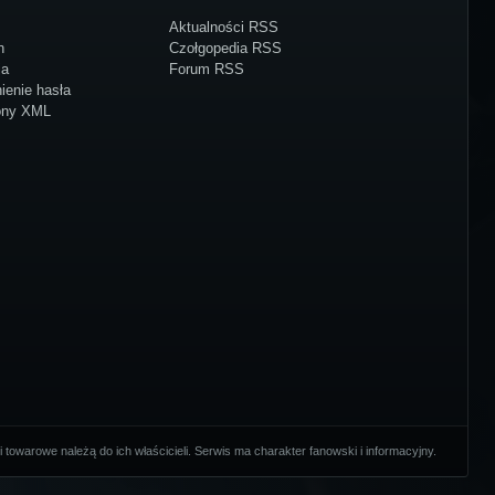
Aktualności RSS
n
Czołgopedia RSS
ja
Forum RSS
ienie hasła
ony XML
towarowe należą do ich właścicieli. Serwis ma charakter fanowski i informacyjny.