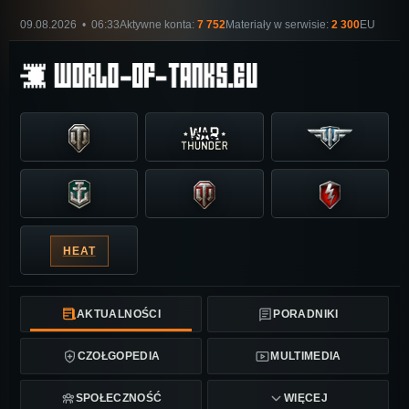
09.08.2026 • 06:33
Aktywne konta:
7 752
Materiały w serwisie:
2 300
EU
HEAT
AKTUALNOŚCI
PORADNIKI
CZOŁGOPEDIA
MULTIMEDIA
SPOŁECZNOŚĆ
WIĘCEJ