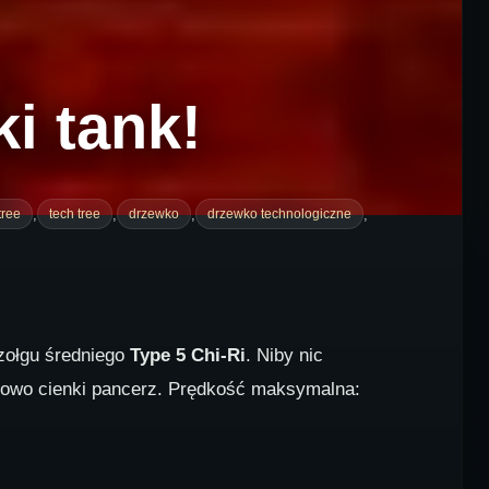
ki tank!
,
,
,
,
tree
tech tree
drzewko
drzewko technologiczne
ołgu średniego
Type 5 Chi-Ri
. Niby nic
kowo cienki pancerz. Prędkość maksymalna: