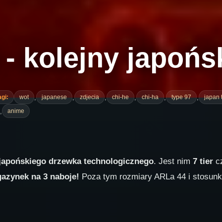
 - kolejny japońs
,
,
,
,
,
,
agi:
wot
japanese
zdjecia
chi-he
chi-ha
type 97
japan 
,
anime
japońskiego drzewka technologicznego
. Jest nim
7 tier
cz
azynek na 3 naboje!
Poza tym rozmiary ARLa 44 i stosun