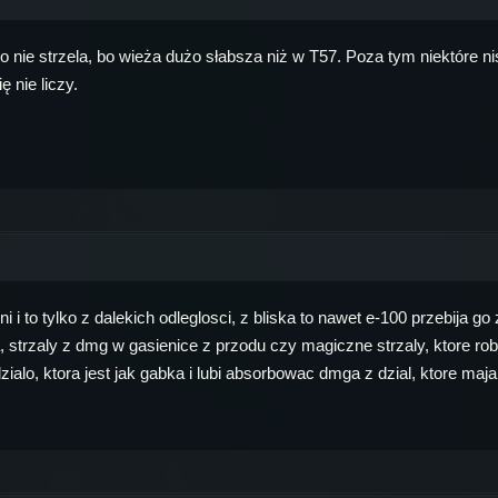
o nie strzela, bo wieża dużo słabsza niż w T57. Poza tym niektóre 
 nie liczy.
ni i to tylko z dalekich odleglosci, z bliska to nawet e-100 przebija
 strzaly z dmg w gasienice z przodu czy magiczne strzaly, ktore rob
ialo, ktora jest jak gabka i lubi absorbowac dmga z dzial, ktore maj