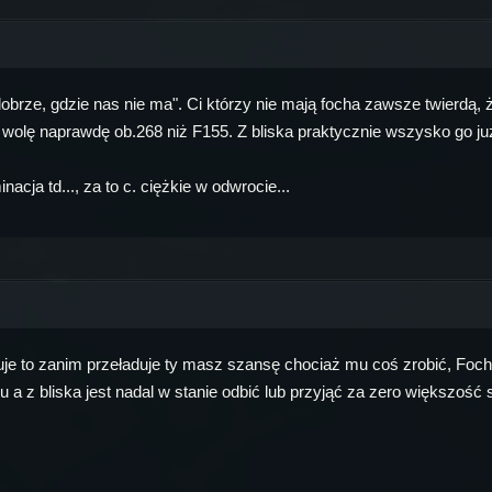
obrze, gdzie nas nie ma". Ci którzy nie mają focha zawsze twierdą, ż
i wolę naprawdę ob.268 niż F155. Z bliska praktycznie wszysko go już
ja td..., za to c. ciężkie w odwrocie...
uje to zanim przeładuje ty masz szansę chociaż mu coś zrobić, Foch jak
a z bliska jest nadal w stanie odbić lub przyjąć za zero większość s