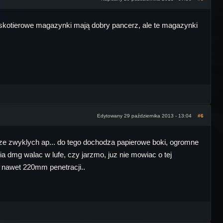
niskotierowe magazynki mają dobry pancerz, ale te magazynki
Edytowany 29 października 2013 - 13:04
#6
 go ze zwyklych ap... do tego dochodza papierowe boki, ogromne
ia dmg walac w lufe, czy jarzmo, juz nie mowiac o tej
a nawet 220mm penetracji..