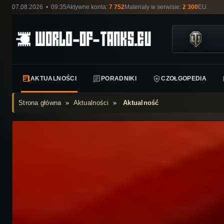
07.08.2026 • 09:35
Aktywne konta:
7 752
Materiały w serwisie:
2 300
EU
AKTUALNOŚCI
PORADNIKI
CZOŁGOPEDIA
Strona główna
»
Aktualności
»
Aktualność