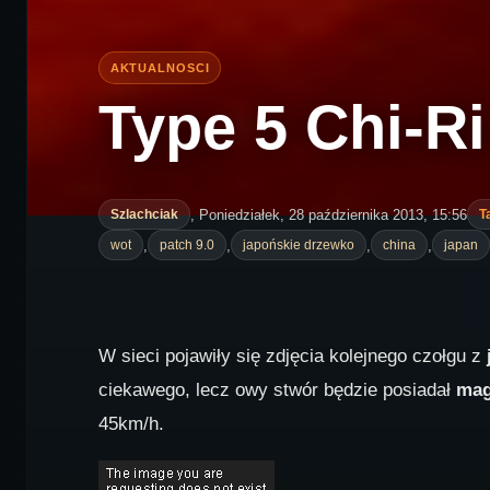
Type 5 Chi-Ri
, Poniedziałek, 28 października 2013, 15:56
Szlachciak
T
,
,
,
,
wot
patch 9.0
japońskie drzewko
china
japan
W sieci pojawiły się zdjęcia kolejnego czołgu z
ciekawego, lecz owy stwór będzie posiadał
mag
45km/h.