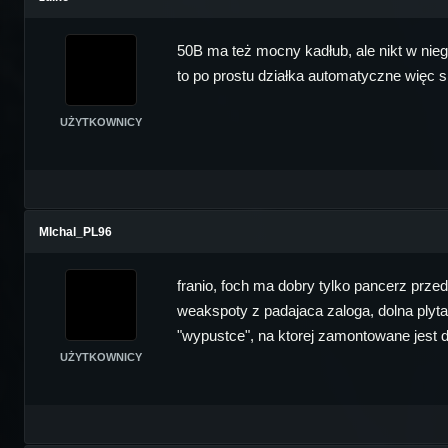
50B ma też mocny kadłub, ale nikt w nieg
to po prostu działka automatyczne więc się
UŻYTKOWNICY
MIchal_PL96
franio, foch ma dobry tylko pancerz przed
weakspoty z padajaca zaloga, dolna plyta,
"wypustce", na ktorej zamontowane jest dz
UŻYTKOWNICY