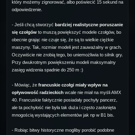
który możemy zignorować, albo poświecić 15 sekund na
odpowiedzenie.
- Jeśli chcą stworzyć
bardziej realistyczne poruszanie
się czołgów
to muszą powiększyć modele czołgów, bo
obecnie grając nie czuje się, że są to wielkie ciężkie
maszyny. Tak, rozmiar modeli jest zauważalny w grach.
Oczywiście nie zrobią tego, bo uniemożliwia to silnik gry.
Przy dwukrotnym powiększeniu modeli maksymalny
zasięg widzenia spadnie do 250 m :)
- Mówiąc, że
francuskie czołgi miały wpływ na
opływowość radzieckich
wcale nie miał na myśli AMX
40. Francuskie faktycznie posiadały pochyły pancerz,
ale ta pochyłość nie była tak duża i często zasłonięta
mnogością wystających elementów jak np w B1 bis.
- Robiąc bitwy historyczne mogliby porobić podobne