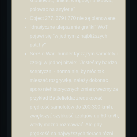
scoutować, unikać wrogów, flankować,
polować na artylerię"
Object 277, 279 i 770 nie są planowane
"drastyczne ulepszenie grafiki" WoT
pojawi się "w jednym z najbliższych
patchy"
SerB o WarThunder łączącym samoloty i
czołgi w jednej bitwie: "Jesteśmy bardzo
sceptyczni - normalnie, by móc tak
mieszać rozgrywkę, należy dokonać
sporo niehistorycznych zmian; weźmy za
przykład Battlefielda: zredukować
prędkość samolotów do 200-300 km/h,
zwiększyć szybkość czołgów do 60 km/h,
wtedy można rozmawiać. Ale gdy
prędkość na najwyższych tierach różni