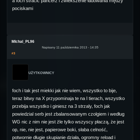
a foch stracić pancerz i zwiekszenie ładowania mędzy
pociskami
MIchal_PL96
Napisany 11 października 2013 - 14:35
#3
UŻYTKOWNICY
foch i tak jest miekki jak nie wiem, wszystko to bije,
teraz bitwy na X przypominaja te na I tierach, wszystko
przebija wszystko i giniesz na 3 strzaly, foch jak
powiedzial serb jest zbalansowanym czolgiem i według
WG nic z nim nie jest źle tylko wszyscy płaczą, że jest
op, nie, nie jest, papierowe boki, słaba celność,
potwornie długie skupianie działa, ogromny reload i