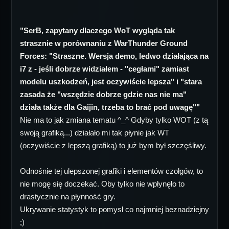
"SerB, zapytany dlaczego WoT wygląda tak
strasznie w porównaniu z WarThunder Ground
Forces: "Straszne. Wersja demo, ledwo działająca na
i7 z - jeśli dobrze widziałem - "cegłami" zamiast
modelu uszkodzeń, jest oczywiście lepsza" i "stara
zasada że "wszędzie dobrze gdzie nas nie ma"
działa także dla Gaijin, trzeba to brać pod uwagę""
Nie ma to jak zmiana tematu ^_^ Gdyby tylko WOT (z tą
swoją grafiką...) działało mi tak płynie jak WT
(oczywiście z lepszą grafiką) to już bym był szczęśliwy.
Odnośnie tej ulepszonej grafiki i elementów czołgów, to
nie mogę się doczekać. Oby tylko nie wpłynęło to
drastycznie na płynność gry.
Ukrywanie statystyk to pomysł co najmniej beznadziejny
;)