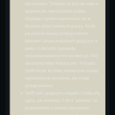
tak niewielu: "Dlatego, że jest tak mało e-
sportowców, stworzyliśmy szybko
działający system wypełniania luk w
drużynie przez losowych graczy. To tak
jak podział między profesjonalnym
futbolem i grupą znajomych grających w
parku. A dla ludzi naprawdę
niezainteresowanych e-sportem po 7/42
stworzymy bitwy historyczne." Ponadto,
SerB chciał, by bitwy historyczne zostały
wprowadzone wcześniej, ale został
przegłosowany
SerB radzi grającym czołgami z małą siłą
ognia, jak stockowy T-34-2 "polować na
przeciwników z cienkim pancerzem,