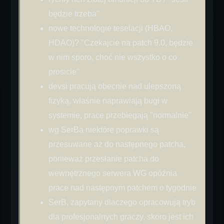
będzie trzeba"
nowe technologie teselacji (HBAO,
HDAO)? "Czekajcie na patch 9.0, będzie
w nim sporo, choć nie wszystko o co
prosicie"
devsi pracują obecnie nad ulepszoną
fizyką, właśnie naprawiają bugi w
systemie, prace przebiegają "normalnie"
wg SerBa niektóre poprawki są
przesuwane aż do następnego patcha,
ponieważ przesłanie patcha do
wewnętrznego serwera WG opóźnia
prace nad następnym patchem o tygodnie
SerB, zapytany dlaczego opracowują tryb
dla profesjonalnych graczy, skoro jest ich