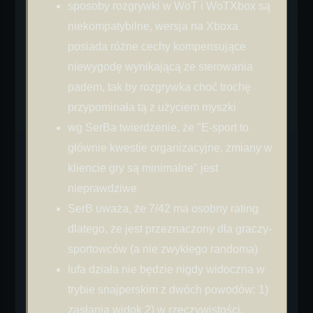
sposoby rozgrywki w WoT i WoTXbox są
niekompatybilne, wersja na Xboxa
posiada różne cechy kompensujące
niewygodę wynikającą ze sterowania
padem, tak by rozgrywka choć trochę
przypominała tą z użyciem myszki
wg SerBa twierdzenie, że "E-sport to
głównie kwestie organizacyjne, zmiany w
kliencie gry są minimalne" jest
nieprawdziwe
SerB uważa, że 7/42 ma osobny rating
dlatego, że jest przeznaczony dla graczy-
sportowców (a nie zwykłego randoma)
lufa działa nie będzie nigdy widoczna w
trybie snajperskim z dwóch powodów: 1)
zasłania widok 2) w rzeczywistości,