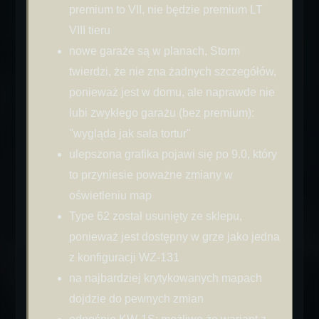
premium to VII, nie będzie premium LT
VIII tieru
nowe garaże są w planach, Storm
twierdzi, że nie zna żadnych szczegółów,
ponieważ jest w domu, ale naprawde nie
lubi zwykłego garażu (bez premium):
"wygląda jak sala tortur"
ulepszona grafika pojawi się po 9.0, który
to przyniesie poważne zmiany w
oświetleniu map
Type 62 został usunięty ze sklepu,
ponieważ jest dostępny w grze jako jedna
z konfiguracji WZ-131
na najbardziej krytykowanych mapach
dojdzie do pewnych zmian