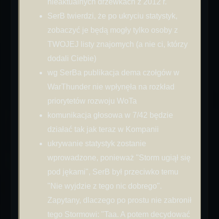
nieaktualnych drzewkach z 2012 r.
SerB twierdzi, że po ukryciu statystyk,
zobaczyć je będą mogły tylko osoby z
TWOJEJ listy znajomych (a nie ci, którzy
dodali Ciebie)
wg SerBa publikacja dema czołgów w
WarThunder nie wpłynęła na rozkład
priorytetów rozwoju WoTa
komunikacja głosowa w 7/42 będzie
działać tak jak teraz w Kompanii
ukrywanie statystyk zostanie
wprowadzone, ponieważ "Storm ugiął się
pod jękami", SerB był przeciwko temu
"Nie wyjdzie z tego nic dobrego".
Zapytany, dlaczego po prostu nie zabronił
tego Stormowi: "Taa. A potem decydować