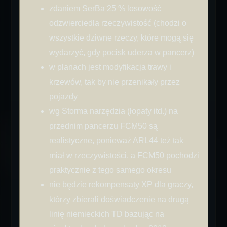
zdaniem SerBa 25 % losowość
odzwierciedla rzeczywistość (chodzi o
wszystkie dziwne rzeczy, które mogą się
wydarzyć, gdy pocisk uderza w pancerz)
w planach jest modyfikacja trawy i
krzewów, tak by nie przenikały przez
pojazdy
wg Storma narzędzia (łopaty itd.) na
przednim pancerzu FCM50 są
realistyczne, ponieważ ARL44 też tak
miał w rzeczywistości, a FCM50 pochodzi
praktycznie z tego samego okresu
nie będzie rekompensaty XP dla graczy,
którzy zbierali doświadczenie na drugą
linię niemieckich TD bazując na