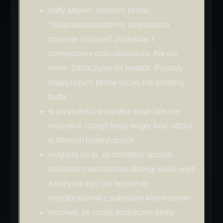
buffy artylerii średnich tierów:
"Najprawdopodobniej zwiększona
zostanie szybkość pocisków. I
zmniejszony czas celowania. Ale nie
wiele. Zobaczymy na testach. Pojazdy
najwyższych tierów raczej nie dostaną
buffa"
w przyszłości wszystkie kraje (ale nie
wszystkie czołgi) będą mogły brać udział
w bitwach historycznych
wygląda na to, że dokładny sposób
działania mechanizmu obsługi wielu wież
zależy od tego jak będzie on
współpracował z pakietami klient-serwer
możliwe, że czołgi zdobyczne będą