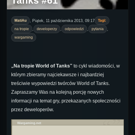
Tanks #61
, Piątek, 11 października 2013, 09:17
MatiAu
Tagi:
,
,
,
,
na tropie
developerzy
odpowiedzi
pytania
wargaming
„Na tropie World of Tanks”
to cykl wiadomości, w
którym zbieramy najciekawsze i najbardziej
treściwie wypowiedzi twórców World of Tanks.
Zapraszamy Was na kolejną porcję nowych
informacji na temat gry, przekazanych społeczności
przez deweloperów.
Wargaming.net