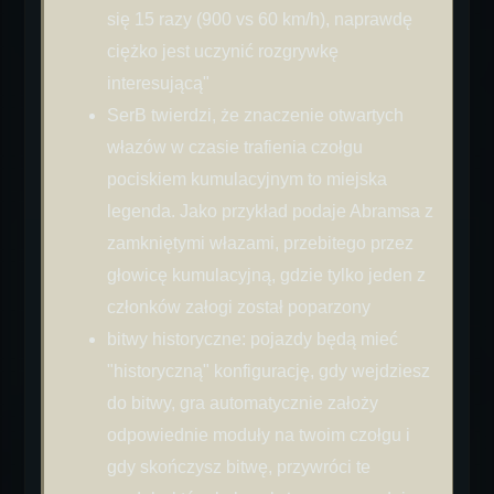
się 15 razy (900 vs 60 km/h), naprawdę
ciężko jest uczynić rozgrywkę
interesującą"
SerB twierdzi, że znaczenie otwartych
włazów w czasie trafienia czołgu
pociskiem kumulacyjnym to miejska
legenda. Jako przykład podaje Abramsa z
zamkniętymi włazami, przebitego przez
głowicę kumulacyjną, gdzie tylko jeden z
członków załogi został poparzony
bitwy historyczne: pojazdy będą mieć
"historyczną" konfigurację, gdy wejdziesz
do bitwy, gra automatycznie założy
odpowiednie moduły na twoim czołgu i
gdy skończysz bitwę, przywróci te