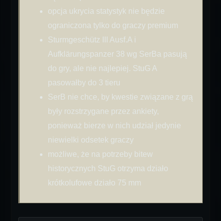
opcja ukrycia statystyk nie będzie
ograniczona tylko do graczy premium
Sturmgeschütz III Ausf.A i
Aufklärungspanzer 38 wg SerBa pasują
do gry, ale nie najlepiej. StuG A
pasowałby do 3 tieru
SerB nie chce, by kwestie związane z grą
były rozstrzygane przez ankiety,
ponieważ bierze w nich udział jedynie
niewielki odsetek graczy
możliwe, że na potrzeby bitew
historycznych StuG otrzyma działo
krótkolufowe działo 75 mm