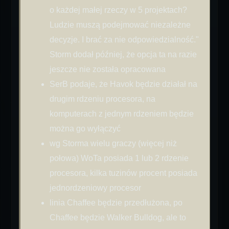
o każdej małej rzeczy w 5 projektach?
Ludzie muszą podejmować niezależne
decyzje. I brać za nie odpowiedzialność."
Storm dodał później, że opcja ta na razie
jeszcze nie została opracowana
SerB podaje, że Havok będzie działał na
drugim rdzeniu procesora, na
komputerach z jednym rdzeniem będzie
można go wyłączyć
wg Storma wielu graczy (więcej niż
połowa) WoTa posiada 1 lub 2 rdzenie
procesora, kilka tuzinów procent posiada
jednordzeniowy procesor
linia Chaffee będzie przedłużona, po
Chaffee będzie Walker Bulldog, ale to