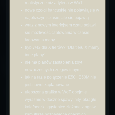
realistyczne niż artyleria w WoT
nowe czołgi francuskie nie pojawią się w
najbliższym czasie, ale się pojawią
wraz z nowym interfejsem czatu pojawi
się możliwość czatowania w czasie
ładowania mapy
tryb 7/42 dla X tierów? "Dla tieru X mamy
inne plany"
nie ma planów zastąpienia zbyt
nowoczesnych czołgów innymi
jak na razie połączenie E50 i E50M nie
jest nawet zaplanowane
ulepszona grafika w WoT obejmie
wyraźnie widoczne spawy, nity, okrągłe
koła/beczki, gąsienice złożone z ogniw,
kamuflaże pozbawione obecnych