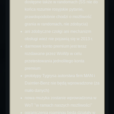
dostępne także w randomach (SS nie do
końca rozumie rosyjskie pytanie,
prawdopodobnie chodzi o możliwość
grania w randomach, nie zdobycia)
ani zdobyczne czołgi ani mechanizm
obsługi wież nie pojawią się w 2013 r.
darmowe konto premium jest teraz
rozdawane przez WoWp w celu
przetestowania jednolitego konta
premium
prototypy Tygrysa autorstwa firm MAN i
Daimler-Benz nie będą wprowadzone (za
mało danych)
nowa muzyka zostanie wprowadzona w
WoT "w ramach naszych możliwości"
ograniczenia roamingu będą działały w