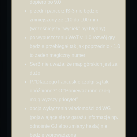
dopiero po 9.0
przedni pancerz IS-3 nie będzie
zmniejszony ze 110 do 100 mm
(wcześniejszy "wyciek" był błędny)
po wypuszczeniu WoT v. 1.0 rozwój gry
będzie przebiegał tak jak poprzednio - 1.0
to żaden magiczny numer
SerB nie uważa, że map górskich jest za
dużo
P:"Dlaczego francuskie czołgi są tak
opóźnione?" O:"Ponieważ inne czołgi
mają wyższy priorytet"
opcja wyłączenia wiadomości od WG
(pojawiające się w garażu informacje np.
odnośnie GJ albo zmiany hasła) nie
będzie wprowadzona