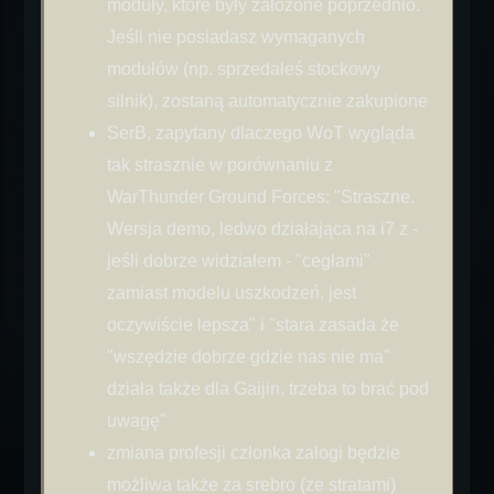
moduły, które były założone poprzednio.
Jeśli nie posiadasz wymaganych
modułów (np. sprzedałeś stockowy
silnik), zostaną automatycznie zakupione
SerB, zapytany dlaczego WoT wygląda
tak strasznie w porównaniu z
WarThunder Ground Forces: "Straszne.
Wersja demo, ledwo działająca na i7 z -
jeśli dobrze widziałem - "cegłami"
zamiast modelu uszkodzeń, jest
oczywiście lepsza" i "stara zasada że
"wszędzie dobrze gdzie nas nie ma"
działa także dla Gaijin, trzeba to brać pod
uwagę"
zmiana profesji członka załogi będzie
możliwa także za srebro (ze stratami)