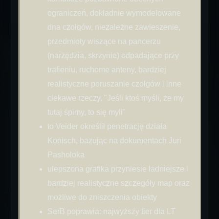
ograniczeń, dokładnie wymodelowane
dna czołgów, niezależne zawieszenie,
przedmioty wiszące na pancerzu
(narzędzia, skrzynie) odpadające przy
trafieniu, ruchome anteny, bardziej
realistyczne poruszanie czołgów i inne
ciekawe rzeczy. "Jeśli ktoś myśli, że my
tutaj śpimy, to się myli"
to Veider określił penetrację działa
Konisch, bazując na dokumentach Juri
Pasholoka
ulepszona grafika przyniesie ładniejsze i
bardziej realistyczne szczegóły map oraz
możliwe do zniszczenia obiekty
SerB poprawia: najwyższy tier dla LT