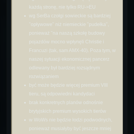
każdą stronę, nie tylko RU->EU
wg SerBa czołgi sowieckie są bardziej
"opływowe" niż niemieckie "pudełka",
ponieważ "na naszą szkołę budowy
pojazdów mocno wpłynęli Christie i
Francuzi (tak, sam AMX-40). Poza tym, w
naszej sytuacji ekonomicznej pancerz
odlewany był bardziej rozsądnym
rozwiązaniem
być może będzie więcej premium VIII
tieru, są odpowiedni kandydaci
brak konkretnych planów odnośnie
brytyjskich premium wysokich tierów
w WoWs nie będzie łodzi podwodnych,
ponieważ musiałyby być jeszcze mniej