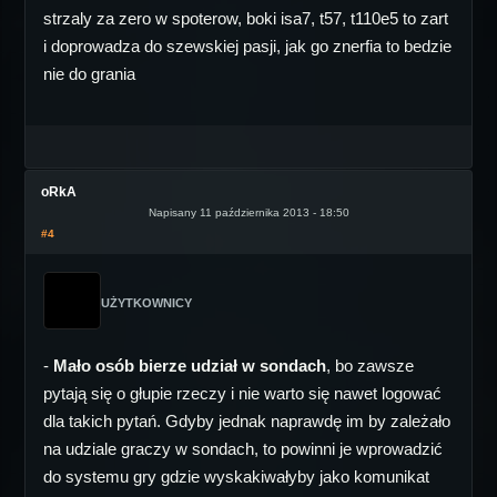
strzaly za zero w spoterow, boki isa7, t57, t110e5 to zart
i doprowadza do szewskiej pasji, jak go znerfia to bedzie
nie do grania
oRkA
Napisany 11 października 2013 - 18:50
#4
UŻYTKOWNICY
-
Mało osób bierze udział w sondach
, bo zawsze
pytają się o głupie rzeczy i nie warto się nawet logować
dla takich pytań. Gdyby jednak naprawdę im by zależało
na udziale graczy w sondach, to powinni je wprowadzić
do systemu gry gdzie wyskakiwałyby jako komunikat