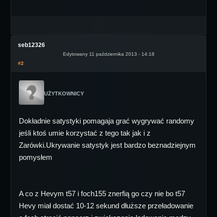
seb12326
Edytowany 11 października 2013 - 14:18
#2
UŻYTKOWNICY
Dokładnie satystyki pomagaja grać wygrywać randomy
jeśli ktoś umie korzystać z tego tak jak i z
Zarówki.Ukrywanie satystyk jest bardzo beznadziejnym
pomysłem
A co z Hevym t57 i foch155 znerfią go czy nie bo t57
Hevy miał dostać 10-12 sekund dłuższe przeładowanie