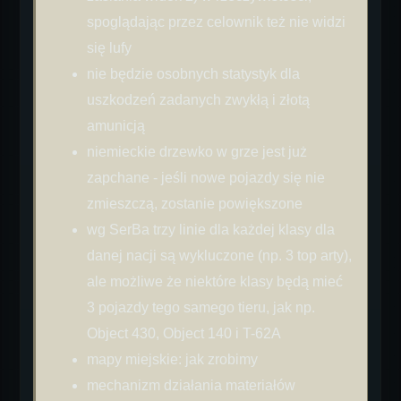
spoglądając przez celownik też nie widzi
się lufy
nie będzie osobnych statystyk dla
uszkodzeń zadanych zwykłą i złotą
amunicją
niemieckie drzewko w grze jest już
zapchane - jeśli nowe pojazdy się nie
zmieszczą, zostanie powiększone
wg SerBa trzy linie dla każdej klasy dla
danej nacji są wykluczone (np. 3 top arty),
ale możliwe że niektóre klasy będą mieć
3 pojazdy tego samego tieru, jak np.
Object 430, Object 140 i T-62A
mapy miejskie: jak zrobimy
mechanizm działania materiałów