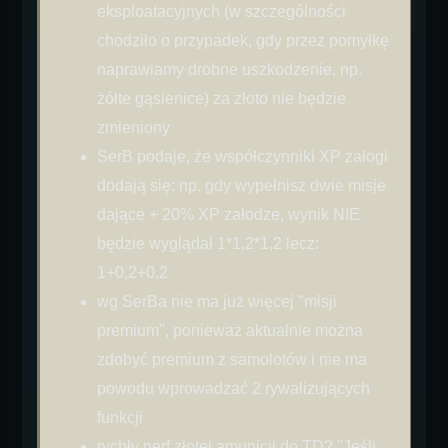
eksploatacyjnych (w szczególności
chodziło o przypadek, gdy przez pomyłkę
naprawiamy drobne uszkodzenie, np.
żółte gąsienice) za złoto nie będzie
zmieniony
SerB podaje, że współczynniki XP załogi
dodają się: np. gdy wypełnisz dwie misje
dające + 20% XP załodze, wynik NIE
będzie wyglądał 1*1,2*1,2 lecz:
1+0,2+0,2
wg SerBa nie ma już więcej "misji
premium", ponieważ aktualnie można
zdobyć premium z samolotów i nie ma
powodu wprowadzać 2 rywalizujących
funkcji
rychły nerf złotej amunicji do TD? "Jeśli