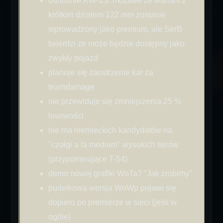
odnośnie KW-1S: możliwe że wariant z
krótkim działem 122 mm zostanie
wprowadzony jako premium, ale SerB
twierdzi że może będzie dostępny jako
zwykły pojazd
planuje się zaostrzenie kar za
teamdamage
nie przewiduje się zmniejszenia 25 %
losowości
nie ma niemieckich kandydatów na
"czołgi a la medium" wysokich tierów
(przypominające T-54)
demo nowej grafiki WoTa? "Jak zrobimy"
pudełkowa wersja WoWp pojawi się
dopiero po premierze w sieci (jeśli w
ogóle)