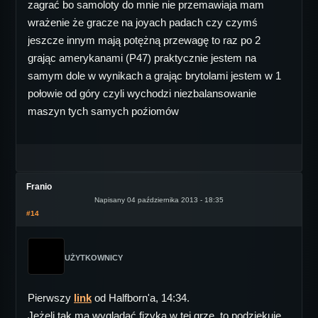
zagrać bo samoloty do mnie nie przemawiaja mam
wrażenie że gracze na joyach padach czy czymś
jeszcze innym mają potężną przewagę to raz po 2
grając amerykanami (P47) praktycznie jestem na
samym dole w wynikach a grając brytolami jestem w 1
połowie od góry czyli wychodzi niezbalansowanie
maszyn tych samych poźiomów
Franio
Napisany 04 października 2013 - 18:35
#14
UŻYTKOWNICY
Pierwszy
link
od Halfborn'a, 14:34.
Jeżeli tak ma wyglądać fizyka w tej grze, to podziękuję.