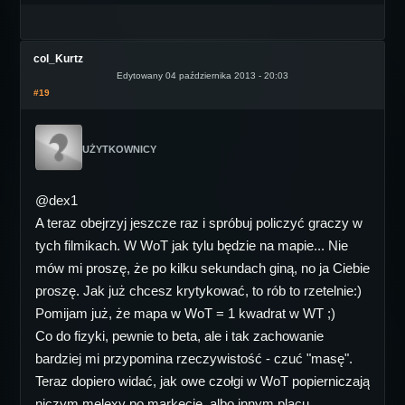
col_Kurtz
Edytowany 04 października 2013 - 20:03
#19
UŻYTKOWNICY
@dex1
A teraz obejrzyj jeszcze raz i spróbuj policzyć graczy w
tych filmikach. W WoT jak tylu będzie na mapie... Nie
mów mi proszę, że po kilku sekundach giną, no ja Ciebie
proszę. Jak już chcesz krytykować, to rób to rzetelnie:)
Pomijam już, że mapa w WoT = 1 kwadrat w WT ;)
Co do fizyki, pewnie to beta, ale i tak zachowanie
bardziej mi przypomina rzeczywistość - czuć "masę".
Teraz dopiero widać, jak owe czołgi w WoT popierniczają
niczym melexy po markecie, albo innym placu.