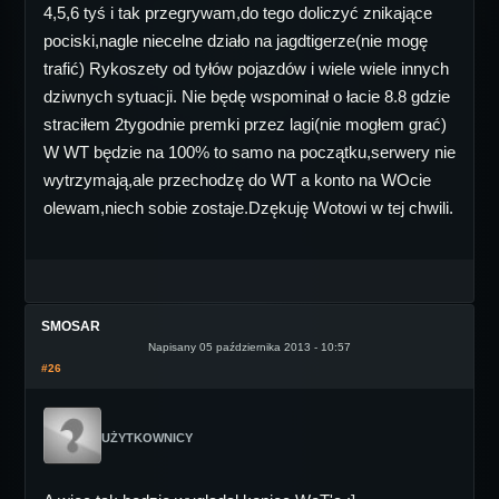
4,5,6 tyś i tak przegrywam,do tego doliczyć znikające
pociski,nagle niecelne działo na jagdtigerze(nie mogę
trafić) Rykoszety od tyłów pojazdów i wiele wiele innych
dziwnych sytuacji. Nie będę wspominał o łacie 8.8 gdzie
straciłem 2tygodnie premki przez lagi(nie mogłem grać)
W WT będzie na 100% to samo na początku,serwery nie
wytrzymają,ale przechodzę do WT a konto na WOcie
olewam,niech sobie zostaje.Dzękuję Wotowi w tej chwili.
SMOSAR
Napisany 05 października 2013 - 10:57
#26
UŻYTKOWNICY