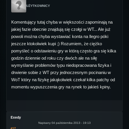
UŻYTKOWNICY
Komentujący tutaj chyba w większości zapominają na
jakiej fazie obecnie znajdują się czołgi w WT... Ale już
powoli można chyba wystawiać konta na llegro póki
jeszcze ktokolwiek kupi ;) Rozumiem, że ciężko
pomyśleć o odstawieniu gry w którą często gra się kilka
godzin dziennie od roku czy dwóch ale na siłę
wymyślanie problemów typu niedopracowana fizyka i
drwienie sobie z WT przy jednoczesnym pocinaniu w
WoT który na fizykę jakąkolwiek czekał kilka patchy od
momentu wypuszczenia gry na rynek to jakieś kpiny.
Exedy
Napisany 04 października 2013 - 19:13
#17