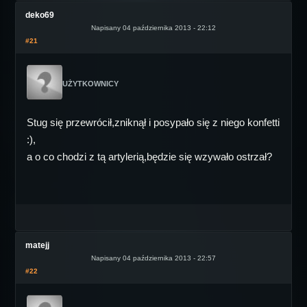
deko69
Napisany 04 października 2013 - 22:12
#21
UŻYTKOWNICY
Stug się przewrócił,zniknął i posypało się z niego konfetti
:),
a o co chodzi z tą artylerią,będzie się wzywało ostrzał?
matejj
Napisany 04 października 2013 - 22:57
#22