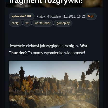
fragment rozgrywki!
, Piątek, 4 października 2013, 16:32
sylwester11PL
Tagi:
,
,
,
czołgi
wt
war thunder
gameplay
Jesteście ciekawi jak wyglądają
czołgi
w
War
Thunder
? To mamy wyśmienitą wiadomość!