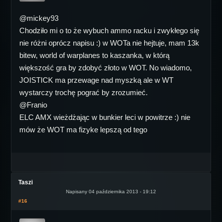
@mickey93
Chodziło mi o to że wybuch ammo racku i zwykłego się
nie różni oprócz napisu :) w WOTa nie hejtuje, mam 13k
bitew, world of warplanes to kaszanka, w którą
większość gra by zdobyć złoto w WOT. No wiadomo,
JOISTICK ma przewage nad myszką ale w WT
wystarczy trochę pograć by zrozumieć.
@Franio
ELC AMX wieżdżając w bunkier leci w powitrze :) nie
mów że WOT ma fizyke lepszą od tego
Taszi
Napisany 04 października 2013 - 19:12
#16