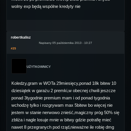
wolny exp będą wspólne kredyty nie
robertkalisz
Napisany 05 października 2013 - 10:27
#25
UŻYTKOWNICY
Koledzy,gram w WOTa 29miesięcy,ponad 18k bitew 10
dziesiątek w garażu 2 premki,w obecnej chwili jeszcze
ponad 3tygodnie premium mam i od ponad tygodnia
wchodzę tylko i rozgrywam max 5bitew bo więcej nie
jestem w stanie nerwowo znieść,magiczny próg 50% się
zbliża i nagle losuje mnie w bitwy gdzie potrafię mieć
nawet 8 przegranych pod rząd,nieważne ile robię dmg