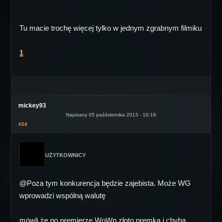
Tu macie trochę więcej tylko w jednym zgrabnym filmiku
1
mickey93
Napisany 05 października 2013 - 10:19
#24
UŻYTKOWNICY
@Poza tym konkurencja będzie zajebista. Może WG
wprowadzi wspólną walutę
mówli że po premierze WoWp złoto premka i chyba