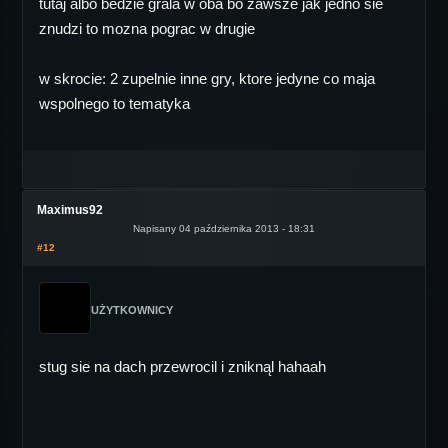
tutaj albo bedzie grala w oba bo zawsze jak jedno sie
znudzi to mozna pograc w drugie
w skrocie: 2 zupelnie inne gry, ktore jedyne co maja
wspolnego to tematyka
Maximus92
Napisany 04 października 2013 - 18:31
#12
UŻYTKOWNICY
stug sie na dach przewrocil i zniknąl hahaah