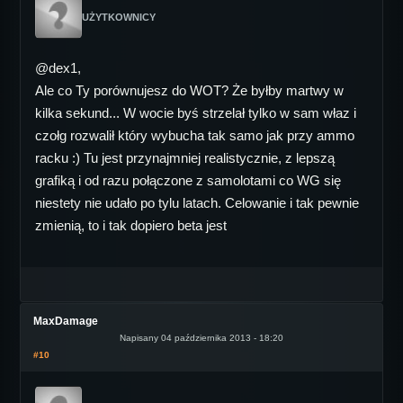
UŻYTKOWNICY
@dex1,
Ale co Ty porównujesz do WOT? Że byłby martwy w
kilka sekund... W wocie byś strzelał tylko w sam właz i
czołg rozwalił który wybucha tak samo jak przy ammo
racku :) Tu jest przynajmniej realistycznie, z lepszą
grafiką i od razu połączone z samolotami co WG się
niestety nie udało po tylu latach. Celowanie i tak pewnie
zmienią, to i tak dopiero beta jest
MaxDamage
Napisany 04 października 2013 - 18:20
#10