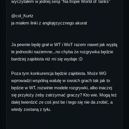
wyczytałem w jednej sesji "Na tropie World of Tanks"
@col_Kurtz
ja miałem linki z anglojęzycznego akurat
Ja pewnie będę grał w WT i WoT razem nawet jak wyjdą
te jednostki naziemne...no chyba że rozgrywka będzie
bardziej zajebista niż mi się wydaje :D
Poza tym konkurencja będzie zajebista. Może WG
wprowadzi wspólną walutę w swoich grach tak jak to
będzie w WT, rozwinie modele rozgrywki, albo inaczej
się przyłoży żeby zatrzymać graczy? Kto wie. Mogą też
dalej twierdzić ze coś jest be i tego się nie da zrobić, a
wtedy zostaną z tyłu.