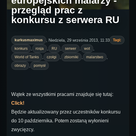
europejskich malarzy -
przegląd prac z
konkursu z serwera RU
, Niedziela, 29 września 2013, 11:33
kurkusmaximus
Tagi:
,
,
,
,
,
konkurs
rosja
RU
serwer
wot
,
,
,
,
World of Tanks
czołgi
zbiorniki
malarstwo
,
obrazy
pomysł
Wątek ze wszystkimi pracami znajduje się tutaj:
Click!
Będzie aktualizowany przez uczestników konkursu
do 10 października. Potem zostaną wyłonieni
zwycięzcy.