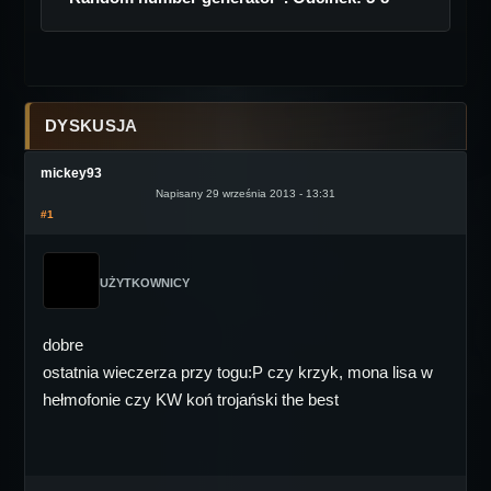
DYSKUSJA
mickey93
Napisany 29 września 2013 - 13:31
#1
UŻYTKOWNICY
dobre
ostatnia wieczerza przy togu:P czy krzyk, mona lisa w
hełmofonie czy KW koń trojański the best