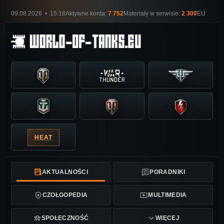
09.08.2026 • 15:18
Aktywne konta:
7 752
Materiały w serwisie:
2 300
EU
HEAT
AKTUALNOŚCI
PORADNIKI
CZOŁGOPEDIA
MULTIMEDIA
SPOŁECZNOŚĆ
WIĘCEJ