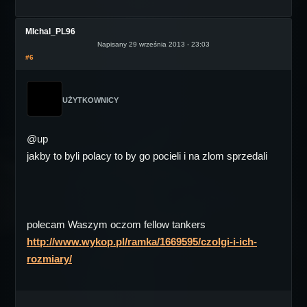
MIchal_PL96
Napisany 29 września 2013 - 23:03
#6
UŻYTKOWNICY
@up
jakby to byli polacy to by go pocieli i na zlom sprzedali
polecam Waszym oczom fellow tankers
http://www.wykop.pl/ramka/1669595/czolgi-i-ich-
rozmiary/