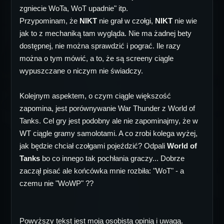
zgniecie WoTa, WoT upadnie" itp.
Przypominam, że
NIKT
nie grał w czołgi,
NIKT
nie wie
jak to z mechaniką tam wygląda. Nie ma żadnej bety
dostępnej, nie można sprawdzić i pograć. Ile razy
można o tym mówić, a to, że są screeny ciągle
wypuszczane o niczym nie świadczy.
Kolejnym aspektem, o czym ciągle większość
zapomina, jest porównywanie War Thunder z World of
Tanks. Cel gry jest podobny ale nie zapominajmy, że w
WT ciągle gramy samolotami. A co zrobi kolega wyżej,
jak będzie chciał czołgami pojeździć? Odpali
World of
Tanks
bo co innego tak pochłania graczy... Dobrze
zaczął pisać ale końcówka mnie rozbiła: "WoT" - a
czemu nie "WoWP" ??
Powyższy tekst jest moją osobistą opinią i uwagą.