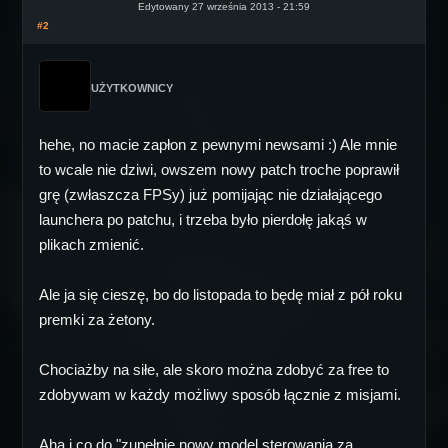
Edytowany 27 września 2013 - 21:59
#2
UŻYTKOWNICY
hehe, no macie zapłon z pewnymi newsami :) Ale mnie
to wcale nie dziwi, owszem nowy patch troche poprawił
grę (zwłaszcza FPSy) już pomijając nie działającego
launchera po patchu, i trzeba było pierdołę jakąś w
plikach zmienić.
Ale ja się cieszę, bo do listopada to będę miał z pół roku
premki za żetony.
Chociażby na siłe, ale skoro można zdobyć za free to
zdobywam w każdy możliwy sposób łącznie z misjami.
Aha i co do "zupełnie nowy model sterowania za