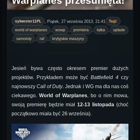
Warplanes przesunięta!
, Piątek, 27 września 2013, 21:41
sylwester11PL
Tagi:
,
,
,
,
world of warplanes
wowp
premiera
łatka
uptade
,
,
,
samoloty
raf
brytyjskie maszyny
Jesień bywa często okresem premier dużych
projektów. Przykładem może być
Battlefield 4
czy
najnowszy
Call of Duty
. Jednak i WG ma dla nas coś
ciekawego.
World of Warplanes
, bo o nim mowa,
swoją premierę będzie miał
12-13 listopada
(choć
początkowo miała być 26 września).