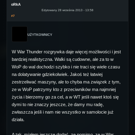
oRkA
Edytowany 28 września 2013 - 13:58
#7
UŻYTKOWNICY
W War Thunder rozgrywka daje więcej możliwości i jest
bardziej realistyczna. Walki są cudowne, ale za to w
WoP do wal dochodzi szybko i nie traci się wiele czasu
na dolatywanie gdziekolwiek. Jakoś też łatwiej
zestrzeliwać maszyny, ale to chyba ma związek z tym,
ze w WoP patrzymy kto z przeciwników ma najmniej
życia i bierzemy go za cel, a w WT jeśli nawet ktoś się
dymi to nie znaczy jeszcze, że damy mu radę,
zwłaszcza jeśli i nam nie wszystko w samolocie już
działa.
A tak, miałem jeszcze dodać, ze pomimo, ze w War