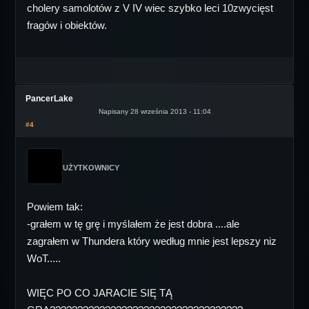
cholery samolotów z V IV wiec szybko leci 10zwycięst
fragów i obiektów.
PancerLake
Napisany 28 września 2013 - 11:04
#4
UŻYTKOWNICY
Powiem tak:
-grałem w tę grę i myślałem że jest dobra ....ale
zagrałem w Thundera który według mnie jest lepszy niz
WoT.....
WIĘC PO CO JARACIE SIĘ TĄ