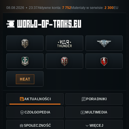
08.08.2026 • 23:37
Aktywne konta:
7 752
Materiały w serwisie:
2 300
EU
HEAT
AKTUALNOŚCI
PORADNIKI
CZOŁGOPEDIA
MULTIMEDIA
SPOŁECZNOŚĆ
WIĘCEJ