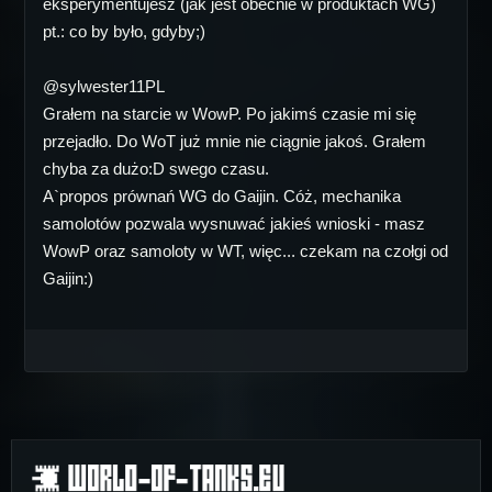
eksperymentujesz (jak jest obecnie w produktach WG)
pt.: co by było, gdyby;)
@sylwester11PL
Grałem na starcie w WowP. Po jakimś czasie mi się
przejadło. Do WoT już mnie nie ciągnie jakoś. Grałem
chyba za dużo:D swego czasu.
A`propos prównań WG do Gaijin. Cóż, mechanika
samolotów pozwala wysnuwać jakieś wnioski - masz
WowP oraz samoloty w WT, więc... czekam na czołgi od
Gaijin:)