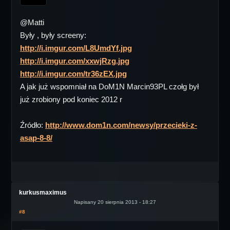
@Matti
Były , były screeny:
http://i.imgur.com/L8UmdYf.jpg
http://i.imgur.com/xxwjRzg.jpg
http://i.imgur.com/tr36zEX.jpg
A jak już wspomniał na DoM1N Marcin93PL czołg był
już zrobiony pod koniec 2012 r
Źródło:
http://www.dom1n.com/newsy/przecieki-z-
asap-8-8/
kurkusmaximus
Napisany 20 sierpnia 2013 - 18:27
#8