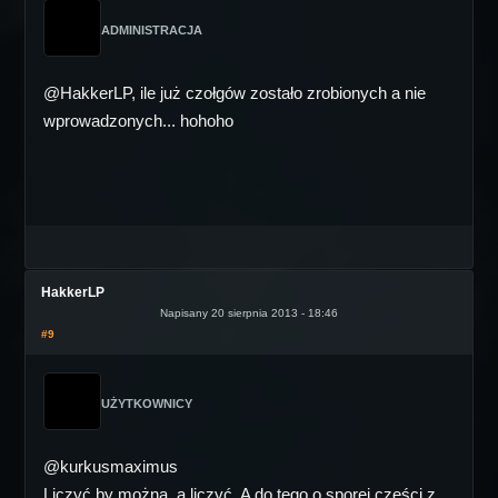
ADMINISTRACJA
@HakkerLP, ile już czołgów zostało zrobionych a nie
wprowadzonych... hohoho
HakkerLP
Napisany 20 sierpnia 2013 - 18:46
#9
UŻYTKOWNICY
@kurkusmaximus
Liczyć by można, a liczyć. A do tego o sporej części z