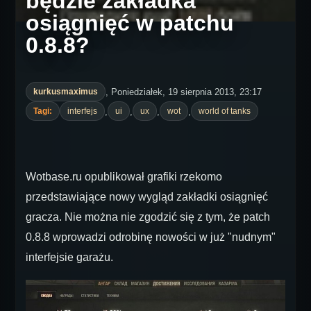
będzie zakładka
osiągnięć w patchu
0.8.8?
, Poniedziałek, 19 sierpnia 2013, 23:17
kurkusmaximus
,
,
,
,
Tagi:
interfejs
ui
ux
wot
world of tanks
Wotbase.ru opublikował grafiki rzekomo
przedstawiające nowy wygląd zakładki osiągnięć
gracza. Nie można nie zgodzić się z tym, że patch
0.8.8 wprowadzi odrobinę nowości w już "nudnym"
interfejsie garażu.