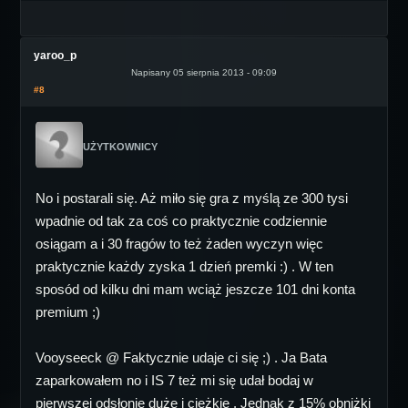
yaroo_p
Napisany 05 sierpnia 2013 - 09:09
#8
UŻYTKOWNICY
No i postarali się. Aż miło się gra z myślą ze 300 tysi
wpadnie od tak za coś co praktycznie codziennie
osiągam a i 30 fragów to też żaden wyczyn więc
praktycznie każdy zyska 1 dzień premki :) . W ten
sposód od kilku dni mam wciąż jeszcze 101 dni konta
premium ;)
Vooyseeck @ Faktycznie udaje ci się ;) . Ja Bata
zaparkowałem no i IS 7 też mi się udał bodaj w
pierwszej odsłonie duże i ciężkie . Jednak z 15% obniżki