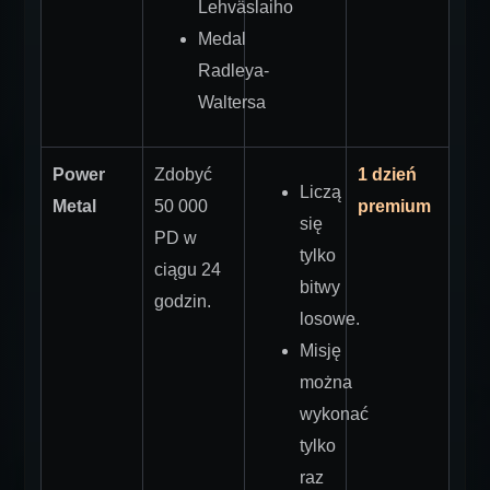
Lehväslaiho
Medal
Radleya-
Waltersa
Power
Zdobyć
1 dzień
Liczą
Metal
50 000
premium
się
PD w
tylko
ciągu 24
bitwy
godzin.
losowe.
Misję
można
wykonać
tylko
raz