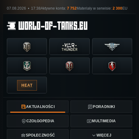
07.08.2026 • 17:38
Aktywne konta:
7 752
Materiały w serwisie:
2 300
EU
HEAT
AKTUALNOŚCI
PORADNIKI
CZOŁGOPEDIA
MULTIMEDIA
SPOŁECZNOŚĆ
WIĘCEJ