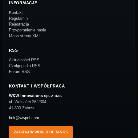
INFORMACJE
Kontakt
Regulamin
Rejestracja
Przypomnienie hasła
Mapa strony XML
RSS
Aktualności RSS
Czołgopedia RSS
Forum RSS
KONTAKT I WSPÓŁPRACA
W&W Innovations sp. z o.o.
ul. Wolności 262/304
41-800 Zabrze
bok@wwpol.com
ZAGRAJ W WORLD OF TANKS