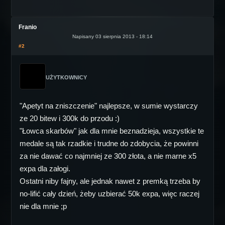
Franio
Napisany 03 sierpnia 2013 - 18:14
#2
UŻYTKOWNICY
"Apetyt na zniszczenie" najlepsze, w sumie wystarczy
ze 20 bitew i 300k do przodu :)
"Łowca skarbów" jak dla mnie beznadzieja, wszystkie te
medale są tak rzadkie i trudne do zdobycia, że powinni
za nie dawać co najmniej ze 300 złota, a nie marne x5
expa dla załogi.
Ostatni niby fajny, ale jednak nawet z premką trzeba by
no-lifić cały dzień, żeby uzbierać 50k expa, więc raczej
nie dla mnie ;p