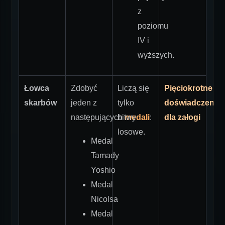
z
poziomu
IV i
wyższych.
Łowca
Zdobyć
Liczą się
Pięciokrotne
skarbów
jeden z
tylko
doświadczenie
następujących
bitwy
medali
:
dla załogi
losowe.
Medal
Tamady
Yoshio
Medal
Nicolsa
Medal