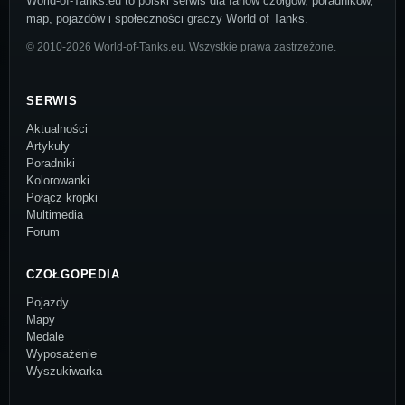
World-of-Tanks.eu to polski serwis dla fanów czołgów, poradników,
map, pojazdów i społeczności graczy World of Tanks.
© 2010-2026 World-of-Tanks.eu. Wszystkie prawa zastrzeżone.
SERWIS
Aktualności
Artykuły
Poradniki
Kolorowanki
Połącz kropki
Multimedia
Forum
CZOŁGOPEDIA
Pojazdy
Mapy
Medale
Wyposażenie
Wyszukiwarka