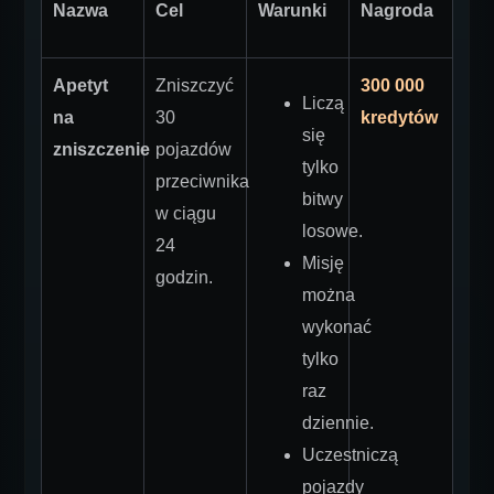
Nazwa
Cel
Warunki
Nagroda
Apetyt
Zniszczyć
300 000
Liczą
na
30
kredytów
się
zniszczenie
pojazdów
tylko
przeciwnika
bitwy
w ciągu
losowe.
24
Misję
godzin.
można
wykonać
tylko
raz
dziennie.
Uczestniczą
pojazdy