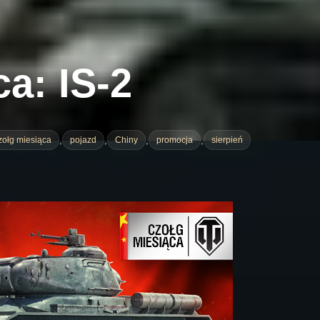
a: IS-2
,
,
,
,
zołg miesiąca
pojazd
Chiny
promocja
sierpień