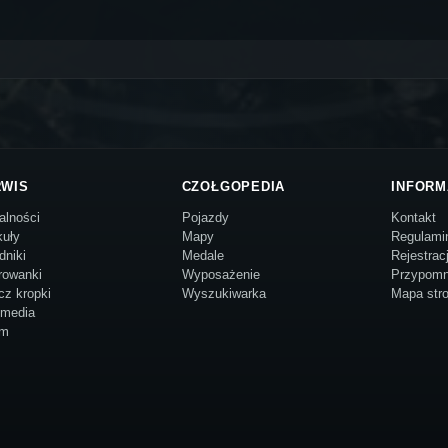
RWIS
CZOŁGOPEDIA
INFORM
alności
Pojazdy
Kontakt
kuły
Mapy
Regulami
dniki
Medale
Rejestrac
rowanki
Wyposażenie
Przypomn
cz kropki
Wyszukiwarka
Mapa str
imedia
um