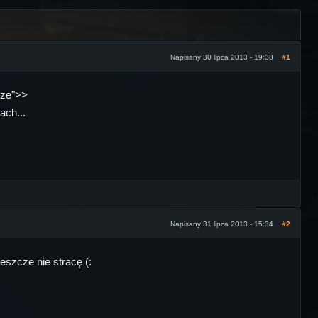
Napisany 30 lipca 2013 - 19:38
#1
sze">>
ach...
Napisany 31 lipca 2013 - 15:34
#2
eszcze nie stracę (: