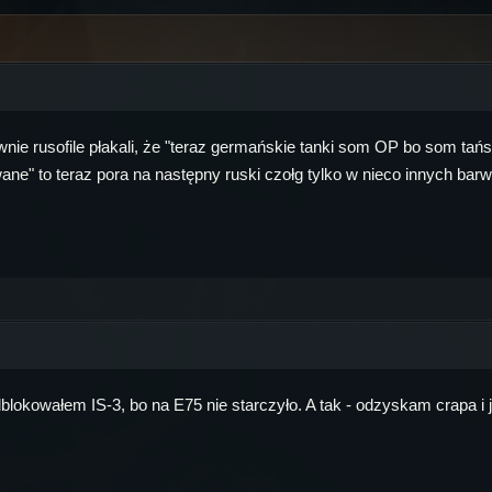
wnie rusofile płakali, że "teraz germańskie tanki som OP bo som tań
ane" to teraz pora na następny ruski czołg tylko w nieco innych barw
lokowałem IS-3, bo na E75 nie starczyło. A tak - odzyskam crapa i j