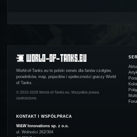
SE
Aktu
World-of-Tanks.eu to polski serwis dla fanów czołgów,
Arty
poradników, map, pojazdów i społeczności graczy World
Pora
of Tanks.
Kolo
Połą
© 2010-2026 World-of-Tanks.eu. Wszystkie prawa
Mult
zastrzeżone.
For
KONTAKT I WSPÓŁPRACA
W&W Innovations sp. z o.o.
ul. Wolności 262/304