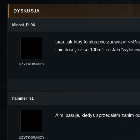
DYSKUSJA
MIchal_PL96
taaa, jak ktoś to słusznie zauważył <<Pe
i nie dość, że su-100m1 zostało "wylosow
UŻYTKOWNICY
hammer_91
A mi pasuje, kiedyś sprzedałem zanim odb
UŻYTKOWNICY