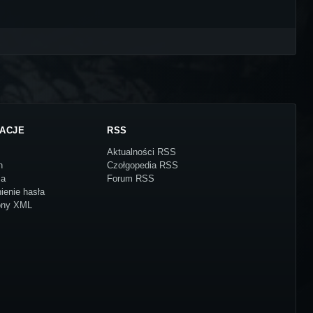
ACJE
RSS
Aktualności RSS
n
Czołgopedia RSS
ja
Forum RSS
ienie hasła
ony XML