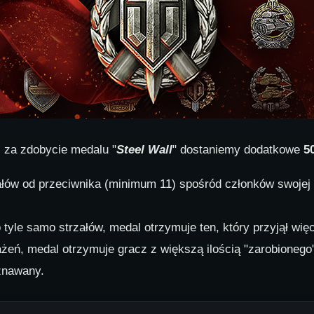
, za zdobycie medalu "
Steel Wall
" dostaniemy dodatkowe
5
załów od przeciwnika (minimum 11) spośród członków swoje
 tyle samo strzałów, medal otrzymuje ten, który przyjął więc
ażeń, medal otrzymuje gracz z większą ilością "zarobionego
yznawany.