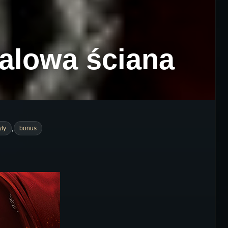
talowa ściana
,
yty
bonus