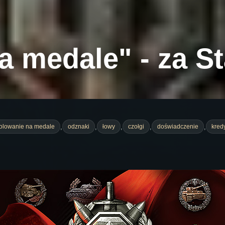
a medale" - za S
,
,
,
,
,
olowanie na medale
odznaki
łowy
czołgi
doświadczenie
kred