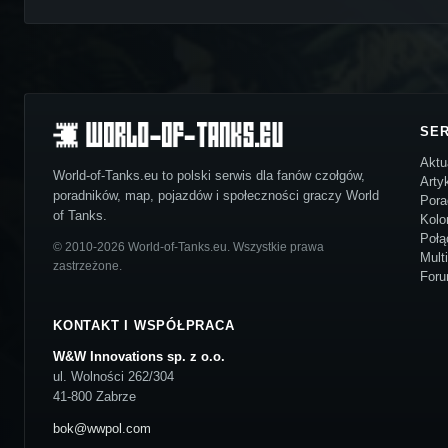
SE
Aktu
World-of-Tanks.eu to polski serwis dla fanów czołgów,
Arty
poradników, map, pojazdów i społeczności graczy World
Pora
of Tanks.
Kolo
Połą
© 2010-2026 World-of-Tanks.eu. Wszystkie prawa
Mult
zastrzeżone.
For
KONTAKT I WSPÓŁPRACA
W&W Innovations sp. z o.o.
ul. Wolności 262/304
41-800 Zabrze
bok@wwpol.com