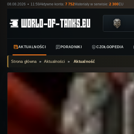
08.08.2026 • 11:59
Aktywne konta:
7 752
Materiały w serwisie:
2 300
EU
AKTUALNOŚCI
PORADNIKI
CZOŁGOPEDIA
Strona główna
»
Aktualności
»
Aktualność