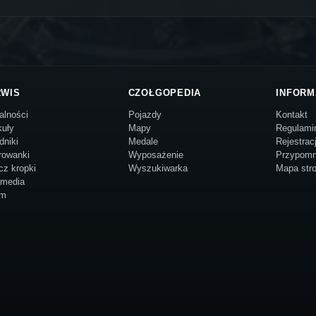
RWIS
CZOŁGOPEDIA
INFORM
alności
Pojazdy
Kontakt
kuły
Mapy
Regulami
dniki
Medale
Rejestrac
rowanki
Wyposażenie
Przypomn
cz kropki
Wyszukiwarka
Mapa str
imedia
um