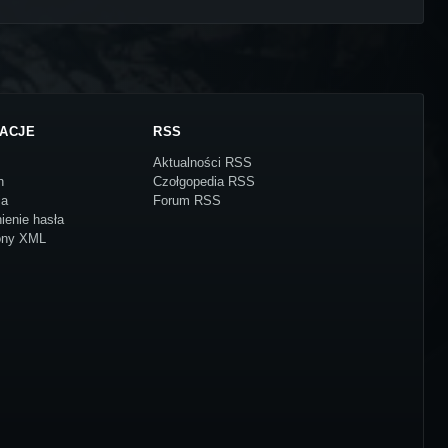
ACJE
RSS
Aktualności RSS
n
Czołgopedia RSS
ja
Forum RSS
ienie hasła
ony XML