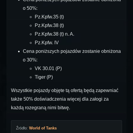
o 50%:
Pz.Kpfw.35 (t)
Pz.Kpfw.38 (t)
Pz.Kpfw.38 (t) n. A.
Pz.Kpfw. IV
Cena poniższych pojazdów zostanie obniżona
o 30%:
VK 30.01 (P)
Tiger (P)
Wszystkie pojazdy objęte tą ofertą będą zapewniać
także 50% doświadczenia więcej dla załogi za
każdą rozegraną nimi bitwę.
Źródło:
World of Tanks