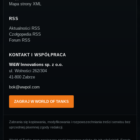
Mapa strony XML
RSS
Aktualności RSS
Czołgopedia RSS
Forum RSS
KONTAKT I WSPÓŁPRACA
W&W Innovations sp. z o.o.
ul. Wolności 262/304
41-800 Zabrze
bok@wwpol.com
ZAGRAJ W WORLD OF TANKS
Zabrania się kopiowania, modyfikowania i rozpowszechniania treści serwisu bez
uprzedniej pisemnej zgody redakcji.
World of Tanks oraz powiązane znaki towarowe należą do ich właścicieli. Serwis