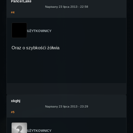
PancerLake
Napisany 23 lipca 2013 - 22:58
#4
UŻYTKOWNICY
Oraz o szybkośći żółwia
xkghj
Napisany 23 lipca 2013 - 23:29
#5
UŻYTKOWNICY