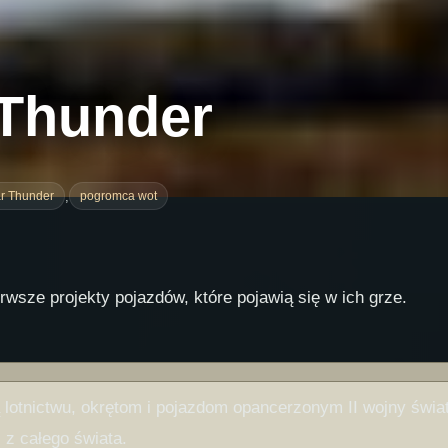
 Thunder
,
r Thunder
pogromca wot
rwsze projekty pojazdów, które pojawią się w ich grze.
lotnictwu, okrętom i pojazdom opancerzonym II wojny świat
 z całego świata.