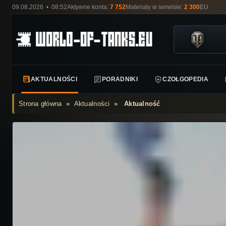
09.08.2026 • 08:52
Aktywne konta:
7 752
Materiały w serwisie:
2 300
EU
AKTUALNOŚCI
PORADNIKI
CZOŁGOPEDIA
Strona główna
»
Aktualności
»
Aktualność