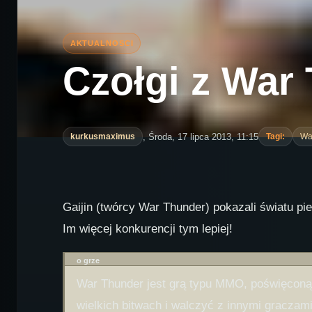
Czołgi z War
, Środa, 17 lipca 2013, 11:15
kurkusmaximus
Tagi:
Wa
Gaijin (twórcy War Thunder) pokazali światu pie
Im więcej konkurencji tym lepiej!
o grze
War Thunder jest grą typu MMO, poświęconą 
wielkich bitwach i walczyć z innymi graczami