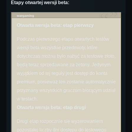
Etapy otwartej wersji beta:
wargaming
Otwarta wersja beta: etap pierwszy
Podczas pierwszego etapu otwartych testów
wersji beta wszystkie przedmioty, które
dotychczas można było nabyć za testowe złoto,
będą teraz sprzedawane za żetony. Jedynym
wyjątkiem od tej reguły jest dostęp do konta
premium, ponieważ ten zostanie automatycznie
przyznany wszystkich graczom biorącym udział
w testach.
Otwarta wersja beta: etap drugi
Drugi etap rozpocznie się wyzerowaniem
pozostałej liczby dni dostępu do testowego