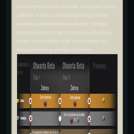
konta premium oraz żetonów. Wszystkie żetony
zebrane w trakcie pierwszego etapu testów
zostaną przekształcone w kredyty. Od tego
momentu (i przez cały czas trwania drugiego
etapu) gracze będą mogli nabyć dostęp do
konta premium w zamian za żetony.