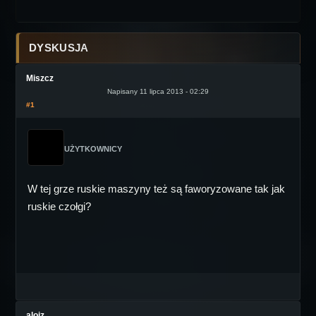
DYSKUSJA
Miszcz
Napisany 11 lipca 2013 - 02:29
#1
UŻYTKOWNICY
W tej grze ruskie maszyny też są faworyzowane tak jak
ruskie czołgi?
alojz