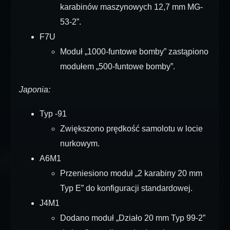
karabinów maszynowych 12,7 mm MG-
53-2”.
F7U
Moduł „1000-funtowe bomby” zastąpiono
modułem „500-funtowe bomby”.
Japonia:
Typ -91
Zwiększono prędkość samolotu w locie
nurkowym.
A6M1
Przeniesiono moduł „2 karabiny 20 mm
Typ E” do konfiguracji standardowej.
J4M1
Dodano moduł „Działo 20 mm Typ 99-2”