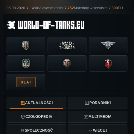
06.08.2026 • 14:06
Aktywne konta:
7 752
Materiały w serwisie:
2 300
EU
HEAT
AKTUALNOŚCI
PORADNIKI
CZOŁGOPEDIA
MULTIMEDIA
SPOŁECZNOŚĆ
WIĘCEJ