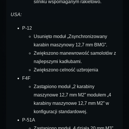
silniku wspomaganym rakietowo.
USA:
P-12
Usunięto moduł „Zsynchronizowany
karabin maszynowy 12,7 mm BMG”.
Zwiększono manewrowość samolotów z
najlepszymi kadłubami.
Zwiększono celność uzbrojenia
F4F
Zastąpiono moduł „2 karabiny
maszynowe 12,7 mm M2” modułem „4
karabiny maszynowe 12,7 mm M2” w
konfiguracji standardowej.
P-51A
Zastąpiono moduł „4 działa 20 mm M3”