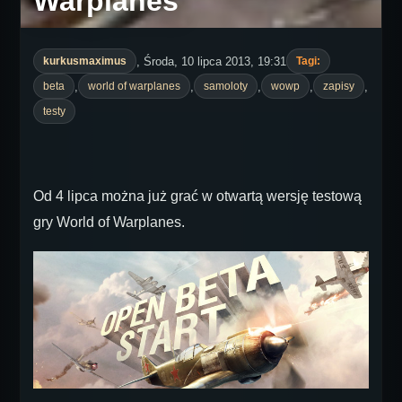
Warplanes
, Środa, 10 lipca 2013, 19:31
kurkusmaximus
Tagi:
,
,
,
,
,
beta
world of warplanes
samoloty
wowp
zapisy
testy
Od 4 lipca można już grać w otwartą wersję testową
gry World of Warplanes.