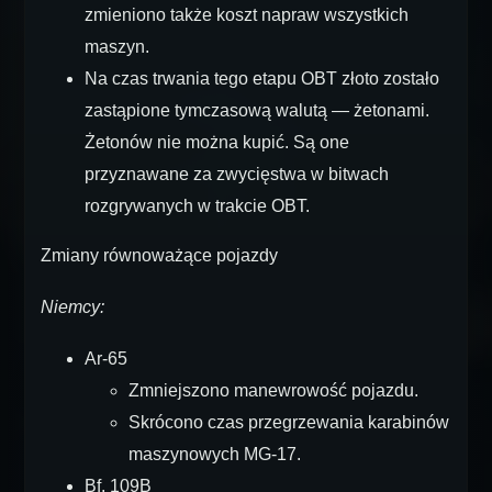
zmieniono także koszt napraw wszystkich
maszyn.
Na czas trwania tego etapu OBT złoto zostało
zastąpione tymczasową walutą — żetonami.
Żetonów nie można kupić. Są one
przyznawane za zwycięstwa w bitwach
rozgrywanych w trakcie OBT.
Zmiany równoważące pojazdy
Niemcy:
Ar-65
Zmniejszono manewrowość pojazdu.
Skrócono czas przegrzewania karabinów
maszynowych MG-17.
Bf. 109B