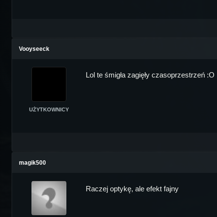
Vooyseeck
Lol te śmigła zagięły czasoprzestrzeń :O
UŻYTKOWNICY
magik500
Raczej optykę, ale efekt fajny