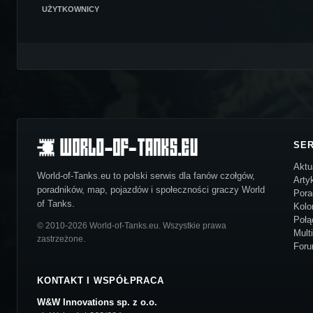
UŻYTKOWNICY
SE
Aktu
World-of-Tanks.eu to polski serwis dla fanów czołgów,
Arty
poradników, map, pojazdów i społeczności graczy World
Pora
of Tanks.
Kolo
Połą
© 2010-2026 World-of-Tanks.eu. Wszystkie prawa
Mult
zastrzeżone.
For
KONTAKT I WSPÓŁPRACA
W&W Innovations sp. z o.o.