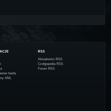
ACJE
RSS
Aktualności RSS
n
Czołgopedia RSS
ja
Forum RSS
ienie hasła
ony XML