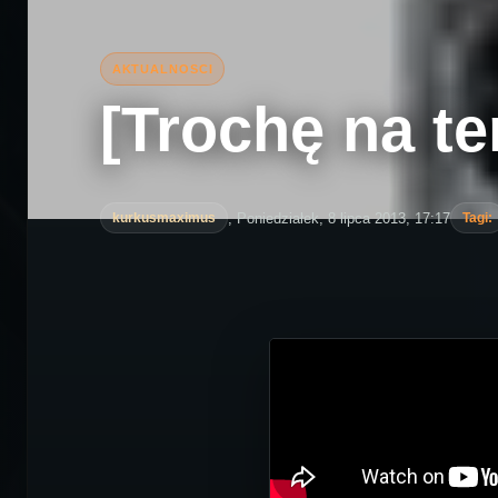
[Trochę na te
, Poniedziałek, 8 lipca 2013, 17:17
kurkusmaximus
Tagi: