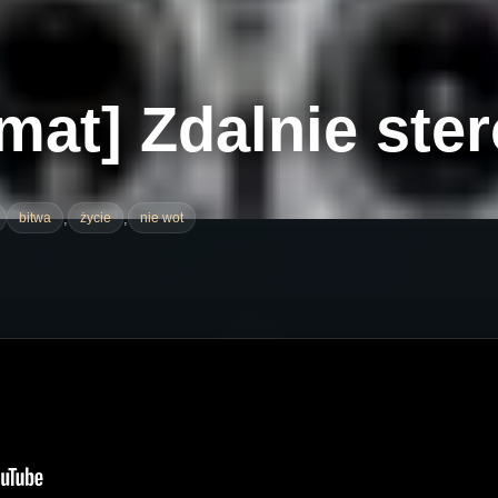
mat] Zdalnie ste
,
,
bitwa
życie
nie wot