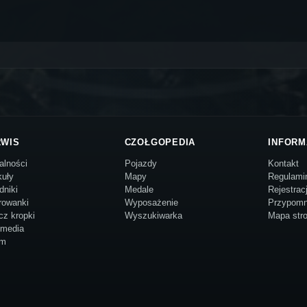
RWIS
CZOŁGOPEDIA
INFORM
alności
Pojazdy
Kontakt
kuły
Mapy
Regulami
dniki
Medale
Rejestrac
rowanki
Wyposażenie
Przypomn
cz kropki
Wyszukiwarka
Mapa str
imedia
um