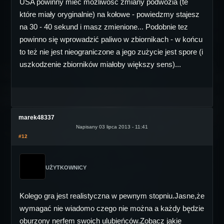
USA powinny mieć możliwość zmiany podwozia (te
które miały oryginalnie) na kołowe - powiedzmy stajesz
na 30 - 40 sekund i masz zmienione... Podobnie tez
powinno się wprowadzić paliwo w zbiornikach - w końcu
to też nie jest nieograniczone a jego zużycie jest spore (i
uszkodzenie zbiorników miałoby większy sens)...
marek48337
Napisany 03 lipca 2013 - 11:41
#12
UŻYTKOWNICY
Kolego gra jest realistyczna w pewnym stopniu.Jasne,że
wymagać nie wiadomo czego nie można a każdy będzie
oburzony nerfem swoich ulubieńców.Zobacz jakie