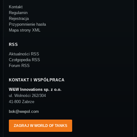
Kontakt
Regulamin
Rejestracja
Przypomnienie hasła
Mapa strony XML
RSS
Aktualności RSS
Czołgopedia RSS
Forum RSS
KONTAKT I WSPÓŁPRACA
W&W Innovations sp. z o.o.
ul. Wolności 262/304
41-800 Zabrze
bok@wwpol.com
ZAGRAJ W WORLD OF TANKS