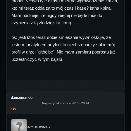
model. K**rwa tyle czasu mieli na wprowadzenie zmian,
kto mi teraz odda za to mój czas i kase? Istna kpina.
Mam nadzieje, ze nigdy więcej nie będę miał do
czynienia z tą złodziejską firmą.
ps: jesli ktoś teraz sobie śmiesznie wywnioskuje, ze
jestem fanatykiem artylerii to niech zobaczy sobie mój
profil w grze: "gitbejbe". Nie mam zamiaru poprostu już
uczestniczyć w tym bajzlu
dancomando
Napisany 24 czerwca 2013 - 23:14
#16
UŻYTKOWNICY