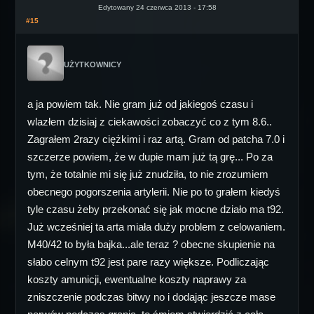
Edytowany 24 czerwca 2013 - 17:58
#15
UŻYTKOWNICY
a ja powiem tak. Nie gram już od jakiegoś czasu i
wlazłem dzisiaj z ciekawości zobaczyć co z tym 8.6..
Zagrałem 2razy ciężkimi i raz artą. Gram od patcha 7.0 i
szczerze powiem, że w dupie mam już tą grę... Po za
tym, że totalnie mi się już znudziła, to nie zrozumiem
obecnego pogorszenia artylerii. Nie po to grałem kiedyś
tyle czasu żeby przekonać się jak mocne działo ma t92.
Już wcześniej ta arta miała duży problem z celowaniem.
M40/42 to była bajka...ale teraz ? obecne skupienie na
słabo celnym t92 jest pare razy większe. Podliczając
koszty amunicji, ewentualne koszty naprawy za
zniszczenie podczas bitwy no i dodając jeszcze mase