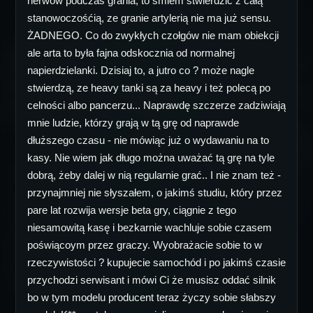
nerwów podczas grania, to śmiem stwierdzić z całą
stanowoczośćią, ze granie artylerią nie ma już sensu.
ŻADNEGO. Co do zwykłych czołgów nie mam obiekcji
ale arta to była fajna odskocznia od normalnej
napierdzielanki. Dzisiaj to, a jutro co ? może nagle
stwierdzą, ze heavy tanki są za heavy i też polecą po
celności albo pancerzu... Naprawdę szczerze zadziwiają
mnie ludzie, którzy grają w tą grę od naprawde
dłuższego czasu - nie mówiąc już o wydawaniu na to
kasy. Nie wiem jak długo można uważać tą grę na tyle
dobrą, żeby dalej w nią regularnie grać.. I nie znam też -
przynajmniej nie słyszałem, o jakimś studiu, który przez
pare lat rozwija wersje beta gry, ciągnie z tego
niesamowitą kasę i bezkarnie wachluje sobie czasem
poświącoym przez graczy. Wyobrażacie sobie to w
rzeczywistości ? kupujecie samochód i po jakimś czasie
przychodzi serwisant i mówi Ci że musisz oddać silnik
bo w tym modelu producent teraz życzy sobie słabszy