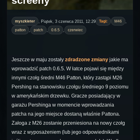
screeny
, Piątek, 3 czerwca 2011, 12:29
,
myszkieter
Tagi:
M46
,
,
,
patton
patch
0.6.5
czerwiec
Jeszcze w maju zostały
zdradzone zmiany
jakie ma
wprowadzić patch 0.6.5. W łatce pojawi się między
innymi czołg średni M46 Patton, który zastąpi M26
Pershing na stanowisku czołgu średniego 9 poziomu
w amerykańskim drzewku. Gracze posiadający w
garażu Pershinga w momencie wprowadzania
patcha na jego miejsce dostaną właśnie Pattona.
Załoga z M26 zostanie przeniesiona na nowy czołg
wraz z wyposażeniem (lub jego odpowiednikami