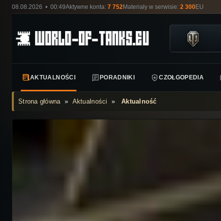
08.08.2026 • 00:49
Aktywne konta:
7 752
Materiały w serwisie:
2 300
EU
AKTUALNOŚCI
PORADNIKI
CZOŁGOPEDIA
Strona główna
»
Aktualności
»
Aktualność