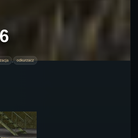
.6
,
izacja
odkurzacz