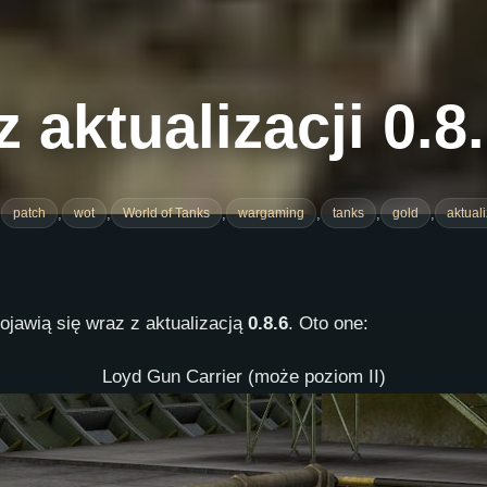
 aktualizacji 0.8
,
,
,
,
,
,
,
patch
wot
World of Tanks
wargaming
tanks
gold
aktual
pojawią się wraz z aktualizacją
0.8.6
. Oto one:
Loyd Gun Carrier (może poziom II)