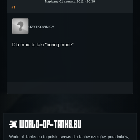
Napisany 01 czerwca 2011 - 20:36
#3
UŻYTKOWNICY
Dla mnie to taki "boring mode".
World-of-Tanks.eu to polski serwis dla fanów czołgów, poradników,