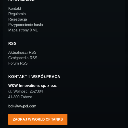
Kontakt
Regulamin
Rejestracja
Przypomnienie hasła
Mapa strony XML
RSS
Aktualności RSS
Czołgopedia RSS
Forum RSS
KONTAKT I WSPÓŁPRACA
W&W Innovations sp. z o.o.
ul. Wolności 262/304
41-800 Zabrze
bok@wwpol.com
ZAGRAJ W WORLD OF TANKS