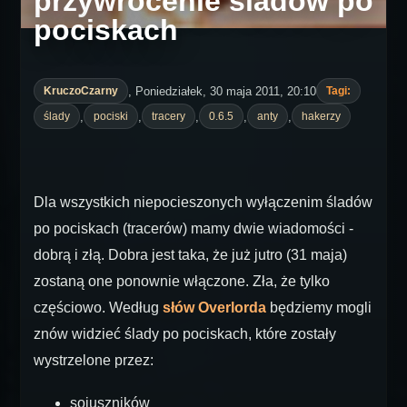
przywrócenie śladów po
pociskach
, Poniedziałek, 30 maja 2011, 20:10
KruczoCzarny
Tagi:
,
,
,
,
,
ślady
pociski
tracery
0.6.5
anty
hakerzy
Dla wszystkich niepocieszonych wyłączenim śladów
po pociskach (tracerów) mamy dwie wiadomości -
dobrą i złą. Dobra jest taka, że już jutro (31 maja)
zostaną one ponownie włączone. Zła, że tylko
częściowo. Według
słów Overlorda
będziemy mogli
znów widzieć ślady po pociskach, które zostały
wystrzelone przez:
sojuszników