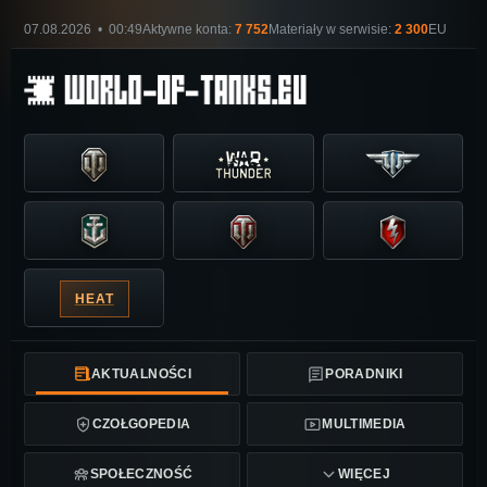
07.08.2026 • 00:49
Aktywne konta:
7 752
Materiały w serwisie:
2 300
EU
HEAT
AKTUALNOŚCI
PORADNIKI
CZOŁGOPEDIA
MULTIMEDIA
SPOŁECZNOŚĆ
WIĘCEJ