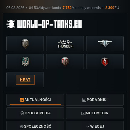
06.08.2026 • 04:53
Aktywne konta:
7 752
Materiały w serwisie:
2 300
EU
HEAT
AKTUALNOŚCI
PORADNIKI
CZOŁGOPEDIA
MULTIMEDIA
SPOŁECZNOŚĆ
WIĘCEJ