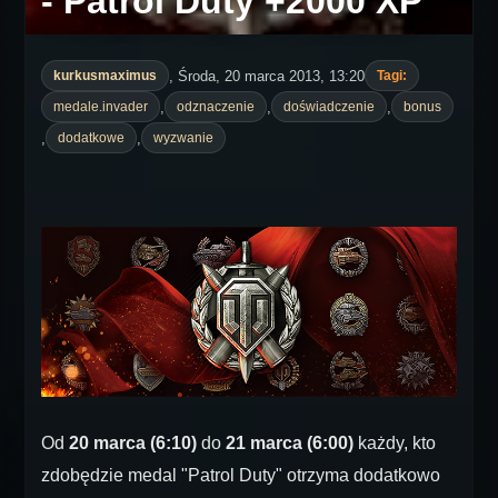
- Patrol Duty +2000 XP
, Środa, 20 marca 2013, 13:20
kurkusmaximus
Tagi:
,
,
,
medale.invader
odznaczenie
doświadczenie
bonus
,
,
dodatkowe
wyzwanie
Od
20 marca (6:10)
do
21 marca (6:00)
każdy, kto
zdobędzie medal "Patrol Duty" otrzyma dodatkowo