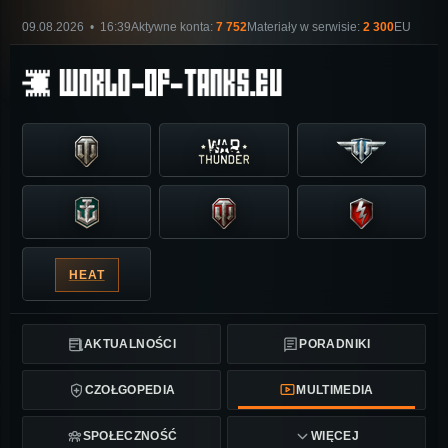
09.08.2026 • 16:39
Aktywne konta:
7 752
Materiały w serwisie:
2 300
EU
HEAT
AKTUALNOŚCI
PORADNIKI
CZOŁGOPEDIA
MULTIMEDIA
SPOŁECZNOŚĆ
WIĘCEJ