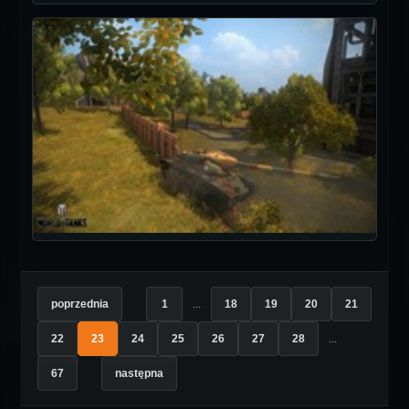
poprzednia
1
...
18
19
20
21
22
23
24
25
26
27
28
...
67
następna