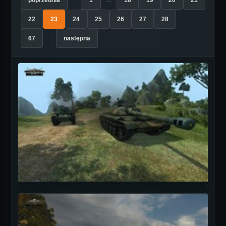
poprzednia
1
...
18
19
20
21
22
23
24
25
26
27
28
...
67
następna