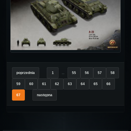
poprzednia
1
...
55
56
57
58
59
60
61
62
63
64
65
66
67
następna