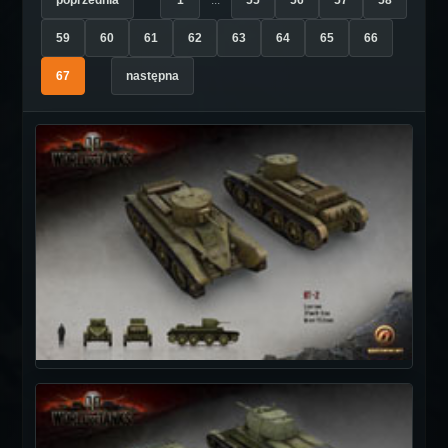
poprzednia
1
...
55
56
57
58
59
60
61
62
63
64
65
66
67
następna