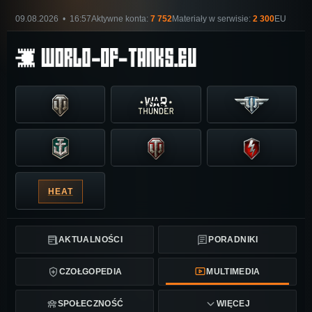
09.08.2026 • 16:57
Aktywne konta:
7 752
Materiały w serwisie:
2 300
EU
HEAT
AKTUALNOŚCI
PORADNIKI
CZOŁGOPEDIA
MULTIMEDIA
SPOŁECZNOŚĆ
WIĘCEJ