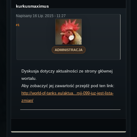
kurkusmaximus
Napisany 16 Lip. 2015 - 11:27
#1
ADMINISTRACJA
Dyskusja dotyczy aktualności ze strony głównej
wortalu.
Aby zobaczyć jej zawartość przejdź pod ten link:
http://world-of-tanks.eu/aktua...rsji-099-juz-jest-lista-
zmian/