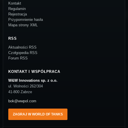
Kontakt
Regulamin
Rejestracja
Przypomnienie hasła
Mapa strony XML
RSS
Aktualności RSS
Czołgopedia RSS
Forum RSS
KONTAKT I WSPÓŁPRACA
W&W Innovations sp. z o.o.
ul. Wolności 262/304
41-800 Zabrze
bok@wwpol.com
ZAGRAJ W WORLD OF TANKS