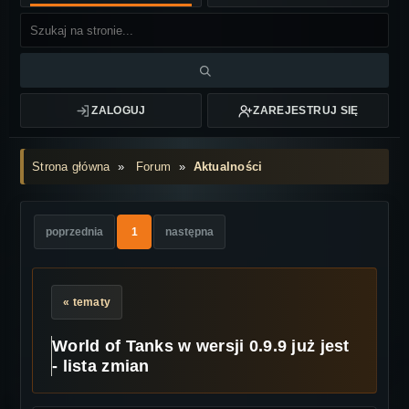
ZALOGUJ
ZAREJESTRUJ SIĘ
Strona główna
»
Forum
»
Aktualności
poprzednia
1
następna
« tematy
World of Tanks w wersji 0.9.9 już jest
- lista zmian