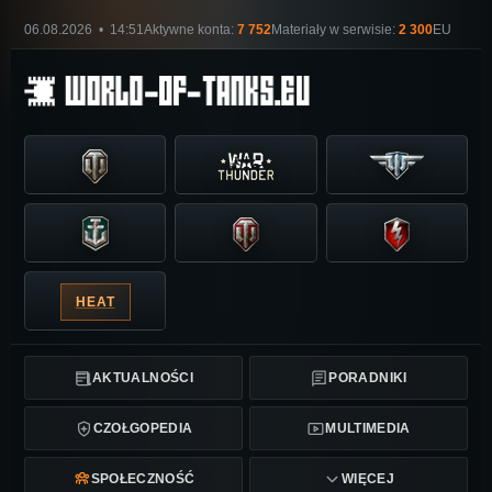
06.08.2026 • 14:51
Aktywne konta:
7 752
Materiały w serwisie:
2 300
EU
HEAT
AKTUALNOŚCI
PORADNIKI
CZOŁGOPEDIA
MULTIMEDIA
SPOŁECZNOŚĆ
WIĘCEJ