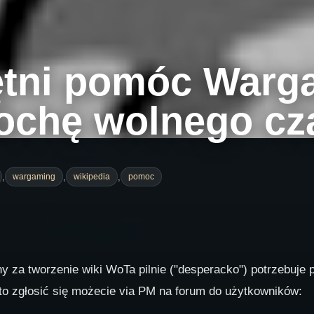
ętni pomóc Warg
rochę wolnego c
,
,
,
wargaming
wikipedia
pomoc
y za tworzenie wiki WoTa pilnie ("desperacko") potrzebuje 
i to zgłosić się możecie via PM na forum do użytkowników: