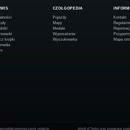
RWIS
CZOŁGOPEDIA
INFORM
alności
Pojazdy
Kontakt
kuły
Mapy
Regulami
dniki
Medale
Rejestrac
rowanki
Wyposażenie
Przypomn
cz kropki
Wyszukiwarka
Mapa str
imedia
um
przedniej pisemnej zgody redakcji.
World of Tanks oraz powiązane znaki 