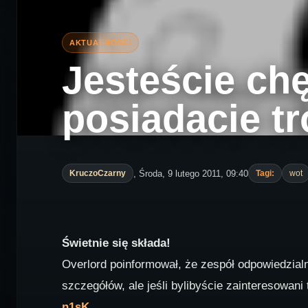
Jesteście ch
posiadacie t
, Środa, 9 lutego 2011, 09:40
KruczoCzarny
Tagi:
wot
Świetnie się składa!
Overlord poinformował, że zespół odpowiedzialn
szczegółów, ale jeśli bylibyście zainteresowan
n1sK