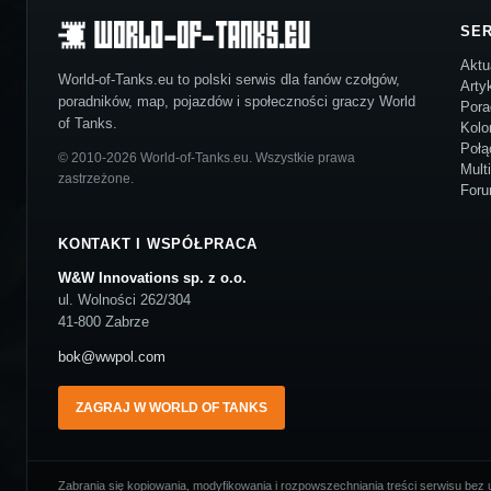
SE
Aktu
World-of-Tanks.eu to polski serwis dla fanów czołgów,
Arty
poradników, map, pojazdów i społeczności graczy World
Pora
of Tanks.
Kolo
Połą
© 2010-2026 World-of-Tanks.eu. Wszystkie prawa
Mult
zastrzeżone.
For
KONTAKT I WSPÓŁPRACA
W&W Innovations sp. z o.o.
ul. Wolności 262/304
41-800 Zabrze
bok@wwpol.com
ZAGRAJ W WORLD OF TANKS
Zabrania się kopiowania, modyfikowania i rozpowszechniania treści serwisu bez u