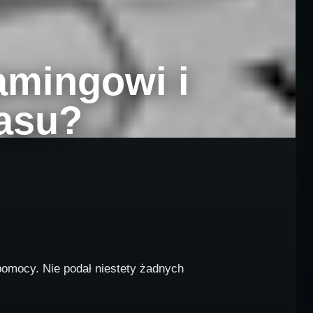
amingowi i
zasu?
pomocy. Nie podał niestety żadnych