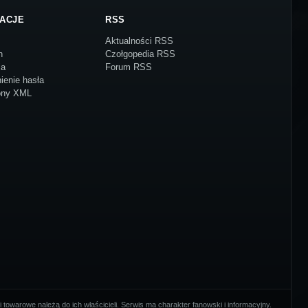
ACJE
RSS
Aktualności RSS
n
Czołgopedia RSS
ja
Forum RSS
ienie hasła
ony XML
towarowe należą do ich właścicieli. Serwis ma charakter fanowski i informacyjny.