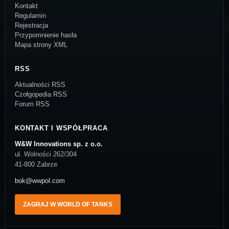
Kontakt
Regulamin
Rejestracja
Przypomnienie hasła
Mapa strony XML
RSS
Aktualności RSS
Czołgopedia RSS
Forum RSS
KONTAKT I WSPÓŁPRACA
W&W Innovations sp. z o.o.
ul. Wolności 262/304
41-800 Zabrze
bok@wwpol.com
ZAGRAJ W WORLD OF TANKS