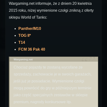
Wargaming.net informuje, że z dniem 20 kwietnia
2015 roku, niżej wymienione czołgi znikną z oferty
sklepu World of Tanks:
Panther/M10
TOG II*
T14
FCM 36 Pak 40
Wargaming.net
Chociaż pojazdy te zostaną wycofane ze
sprzedaży, zachowacie je w swoich garażach,
jeśli już je posiadacie. Wymienione czołgi
mogą powrócić do gry w późniejszym terminie
jako część specjalnych zestawów w sklepie
premium, nagrody konkursowe itp.