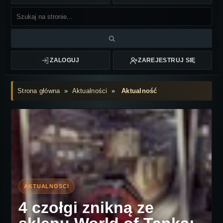
ZALOGUJ
ZAREJESTRUJ SIĘ
Strona główna
»
Aktualności
»
Aktualność
4 czołgi znikną ze