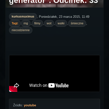
generator". Odcinek: 33
, Poniedziałek, 23 marca 2015, 11:49
kurkusmaximus
,
,
,
,
,
Tagi:
rng
filmy
wot
walki
śmieczne
niecodzienne
Źródło:
youtube