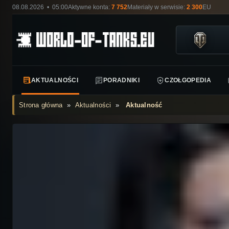
08.08.2026 • 05:00
Aktywne konta:
7 752
Materiały w serwisie:
2 300
EU
AKTUALNOŚCI
PORADNIKI
CZOŁGOPEDIA
Strona główna
»
Aktualności
»
Aktualność