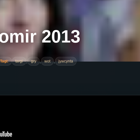
romir 2013
,
,
,
Tagi:
targi
gry
wot
jywcynta